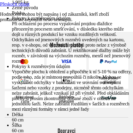
1,905 kg
Přeskočit oblast
Země původu
Polsko
Hodnocení mohou být napsána i od zákazníků, kteří zboží
Pokyny k rozměrovým údajům
prokazatelně nepoužili nebo nekoupili.
Při ochlazení po procesu vypalování projdou dlaždice
přirozeným procesem smršťování, v důsledku kterého může
dojít u různých produkcí ke vzniku rozdílných velikostí.
Odchylkám od jmenovitých rozměrů uvedených na kartonu,
Možnosti platby
resp. v e-shopu, od výrobních rozměrů proto nelze z výrobně
technických důvodů zabránit. U rektifikované dlažby může být
rozměr, v závislosti na výchozím rozměru, menší než jmenovitý
rozměr.
Pokyny k rozměrovým údajům
Vypočtěte plochu k obložení a připočtěte k ní 5-10 % na odřezy,
podle toho, zda je místnost pravoúhlá či nikoliv. Mohou se
vyskytnout odchylky v barevnosti ve srovnání s dřívějšími
šaržemi nebo vzorky z prodejny, nicméně těmto odchylkám
nelze zabránit, jelikož vznikají již při výrobě. Před obkládáním
plochy si prosím zkontrolujte dodané zboží v ohledu na
jednotnou šarži. Nelze zabránit rozdílům v šaržích a rozměrech
mezi různými formáty v rámci jedné řady
Délka
60 cm
Šířka
Dopravci
60 cm