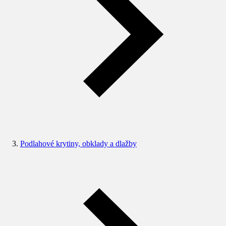
Podlahové krytiny, obklady a dlažby