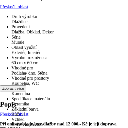
Přeskočit oblast
Druh výrobku
Dlaždice
Provedení
Dlažba, Obklad, Dekor
Série
Murale
Oblast využití
Exteriér, Interiér
Výrobní rozměr cca
60 cm x 60 cm
Vhodné pro
Podlaha/ dno, Stěna
Vhodné pro prostory
Koupelna, WC
Materiál
Zobrazit více
Kamenina
Specifikace materiálu
Popis
Keramika
Základní barva
Přeskočit oblast
Růžová
Vzhled
Při online objednávce dlažby nad 12 000,- Kč je její doprava
Květovaný vzhled