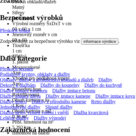
ZDARMA.
Povrch obkladů/dlažeb
Matný
Střepy
Bezpečnost výrobků
Probarvená
Výrobní rozměry ŠxDxT v cm
60 x 60 x 1 cm
Přeskočit oblast
Jmenovitý rozměr v cm
60 x 60
Zodpovědnost za bezpečnost výrobku viz
.
informace výrobce
Tloušťka
1 cm
Třídění
Další kategorie
1. jakost
Mrazuvzdorné
Přeskočit seznam
Ano
Podlahové krytiny, obklady a dlažby
Vhodné pro podlahové topení
Obklady, dlažby a příslušenství obkladů a dlažeb
Dlažby
Ano
Dekory k dlažbám
Dlažby do koupelny
Dlažby do kuchyně
Provedení hran
Dlažby imitace mramoru
Dlažby imitace betonu
Rektifikovaná
Dlažby imitace dřeva
Dlažby imitace kamene
Dlažby imitace kovu
Obsah kartonu v ks
Dlažby teraco
Dlažby z přírodního kamene
Retro dlažby
1 Kus
Jednobarevné dlažby
Slinuté dlažby
Obsah kartonu v m2
Dlažba stejný vzhled vnitřní i vnější
Dlažba kvarcitová
0,36 m²
Leštěné dlažby
Dlažby výprodej
Přibl. hmotnost na m²
5,292 kg
Zákaznická hodnocení
Hmotnost na balení