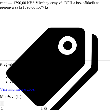
cenu — 1390,00 Kč * Všechny ceny vč. DPH a bez nákladů na
přepravu za ks
1390,00 Kč
*
/
ks
č. výrobku
10458067
Povrch obkladů/dlažeb
:
Matný
Materiál
:
Kamenina
Základní barva
:
Růžová
Více informací o zboží
Množství (ks)
1 ks