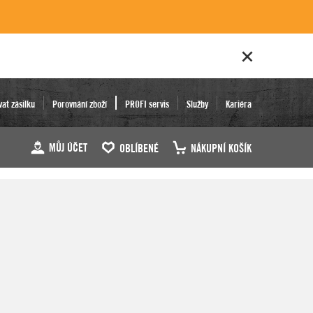
vat zásilku
Porovnání zboží
PROFI servis
Služby
Kariéra
MŮJ ÚČET
OBLÍBENÉ
NÁKUPNÍ KOŠÍK