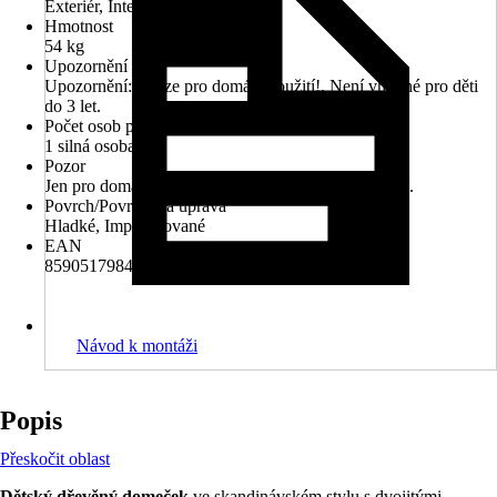
Exteriér, Interiér
Hmotnost
54 kg
Upozornění
Upozornění: Pouze pro domácí použití!, Není vhodné pro děti
do 3 let.
Počet osob potřebných k vykládce
1 silná osoba
Pozor
Jen pro domácí použití., Nevhodné pro děti do tří let.
Povrch/Povrchová úprava
Hladké, Impregnované
EAN
8590517984051
Návod k montáži
Popis
Přeskočit oblast
Dětský dřevěný domeček
ve skandinávském stylu s dvojitými