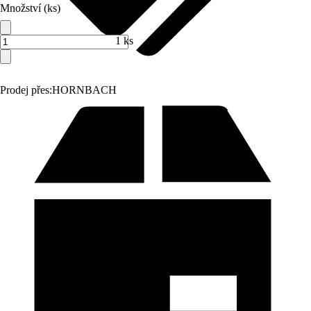
Množství (ks)
1 ks
Prodej přes:
HORNBACH