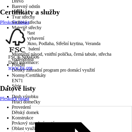
Dřevo
Barevný odstín
Certifikáty a služby
Hnědá
Tvar střechy
Přeskočit oblast
Sedlová střecha
Materiál střechy
Dřevo, Plast
Sériové vybavení
Dveře, Okno, Podlaha, Střešní krytina, Veranda
Součástí balení
Montážní návod, vnitřní polička, černá tabule, střecha
FSC® N004506
voděodolná
Další informace:
Použití
www.fsc.org
Dětský zahradní program pro domácí využití
Normy/Certifikáty
EN71
Série
Datové listy
-
Druh výrobku
Přeskočit oblast
Hrací domečky
Provedení
Dětský domek
Konstrukce
Prvkový stavební systém
Oblast využití