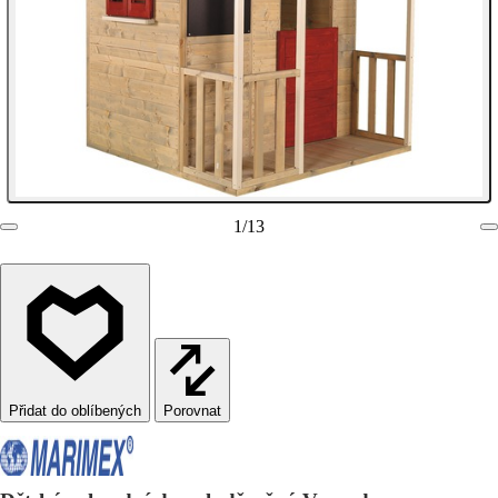
1
/
13
Porovnat