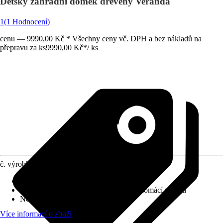
Dětský zahradní domek dřevěný Veranda
1
(1 Hodnocení)
cenu — 9990,00 Kč * Všechny ceny vč. DPH a bez nákladů na
přepravu za ks
9990,00 Kč
*
/
ks
č. výrobku
10257863
Doporučený věk
:
3 - 12 let
Použití
:
Dětský zahradní program pro domácí využití
Normy/Certifikáty
:
EN71
Více informací o zboží