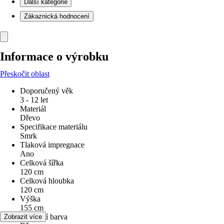
Další kategorie
Zákaznická hodnocení
Informace o výrobku
Přeskočit oblast
Doporučený věk
3 - 12 let
Materiál
Dřevo
Specifikace materiálu
Smrk
Tlaková impregnace
Ano
Celková šířka
120 cm
Celková hloubka
120 cm
Výška
155 cm
Základní barva
Zobrazit více