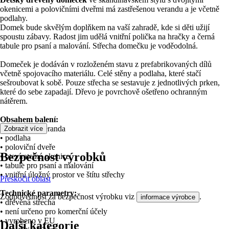
okenicemi a polovičními dveřmi má zastřešenou verandu a je včetně
podlahy.
Domek bude skvělým doplňkem na vaší zahradě, kde si děti užijí
spoustu zábavy. Radost jim udělá vnitřní polička na hračky a černá
tabule pro psaní a malování. Střecha domečku je voděodolná.
Domeček je dodáván v rozloženém stavu z prefabrikovaných dílů
včetně spojovacího materiálu. Celé stěny a podlaha, které stačí
sešroubovat k sobě. Pouze střecha se sestavuje z jednotlivých prken,
které do sebe zapadají. Dřevo je povrchově ošetřeno ochranným
nátěrem.
Obsahem balení:
• zastřešená veranda
Zobrazit více
• podlaha
• poloviční dveře
Bezpečnost výrobků
• otevíratelné okenice
• tabule pro psaní a malování
• vnitřní úložný prostor ve štítu střechy
Přeskočit oblast
Technické parametry:
Zodpovědnost za bezpečnost výrobku viz
.
informace výrobce
• dřevěná střecha
• není určeno pro komerční účely
• vyrobeno v EU
Další kategorie