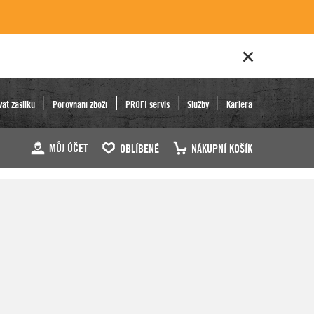
vat zásilku
Porovnání zboží
PROFI servis
Služby
Kariéra
MŮJ ÚČET
OBLÍBENÉ
NÁKUPNÍ KOŠÍK