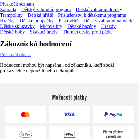
Přeskočit seznam
Zahrada
Dětský zahradní program
Dětské zahradní domky
Trampolíny
Dětská hřiště
Příslušenství k dětskému programu
Hračky
Dětské houpačky
Pískoviště
Dětský zahradní nábytek
Dětské skluzavky
Míčové hry
Dětské bazény
Hrazdy
Dětské boby
Skákací hrady
Tlumící desky proti pádu
Zákaznická hodnocení
Přeskočit oblast
Hodnocení mohou být napsána i od zákazníků, kteří zboží
prokazatelně nepoužili nebo nekoupili.
Možnosti platby