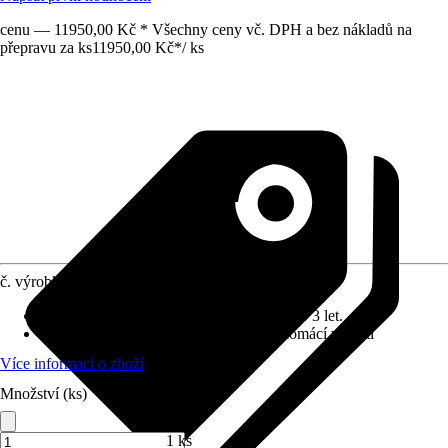
cenu — 11950,00 Kč * Všechny ceny vč. DPH a bez nákladů na
přepravu za ks
11950,00 Kč
*
/
ks
č. výrobku
12021849
Doporučený věk
:
Není vhodné pro děti do 3 let.
Použití
:
Dětský zahradní program pro domácí využití
Více informací o zboží
Množství (ks)
1 ks