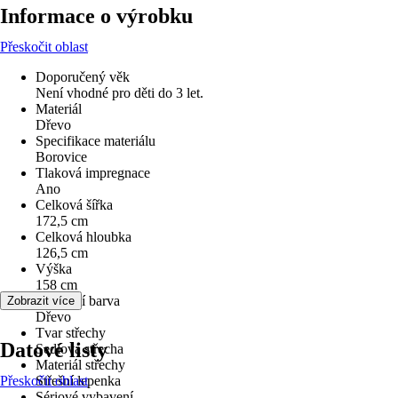
Informace o výrobku
Přeskočit oblast
Doporučený věk
Není vhodné pro děti do 3 let.
Materiál
Dřevo
Specifikace materiálu
Borovice
Tlaková impregnace
Ano
Celková šířka
172,5 cm
Celková hloubka
126,5 cm
Výška
158 cm
Základní barva
Zobrazit více
Dřevo
Tvar střechy
Datové listy
Sedlová střecha
Materiál střechy
Přeskočit oblast
Střešní lepenka
Sériové vybavení