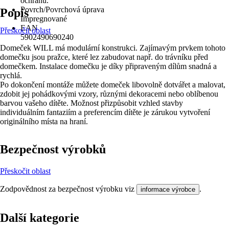
ochranu.
Povrch/Povrchová úprava
Popis
Impregnované
EAN
Přeskočit oblast
5902490690240
Domeček WILL má modulární konstrukci. Zajímavým prvkem tohoto
domečku jsou pražce, které lez zabudovat např. do trávníku před
domečkem. Instalace domečku je díky připraveným dílům snadná a
rychlá.
Po dokončení montáže můžete domeček libovolně dotvářet a malovat,
zdobit jej pohádkovými vzory, různými dekoracemi nebo oblíbenou
barvou vašeho dítěte. Možnost přizpůsobit vzhled stavby
individuálním fantaziím a preferencím dítěte je zárukou vytvoření
originálního místa na hraní.
Bezpečnost výrobků
Přeskočit oblast
Zodpovědnost za bezpečnost výrobku viz
.
informace výrobce
Další kategorie