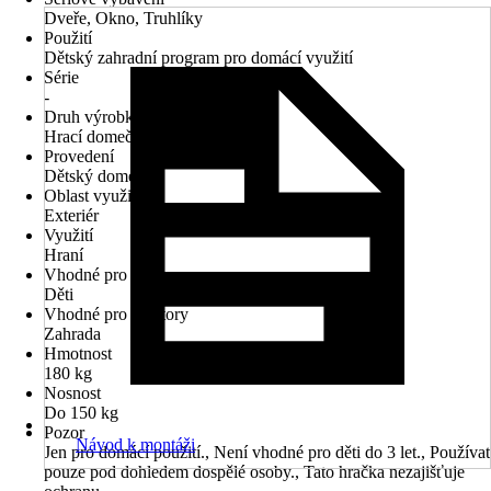
Dveře, Okno, Truhlíky
Použití
Dětský zahradní program pro domácí využití
Série
-
Druh výrobku
Hrací domečky
Provedení
Dětský domek
Oblast využití
Exteriér
Využití
Hraní
Vhodné pro
Děti
Vhodné pro prostory
Zahrada
Hmotnost
180 kg
Nosnost
Do 150 kg
Pozor
Návod k montáži
Jen pro domácí použití., Není vhodné pro děti do 3 let., Používat
pouze pod dohledem dospělé osoby., Tato hračka nezajišťuje