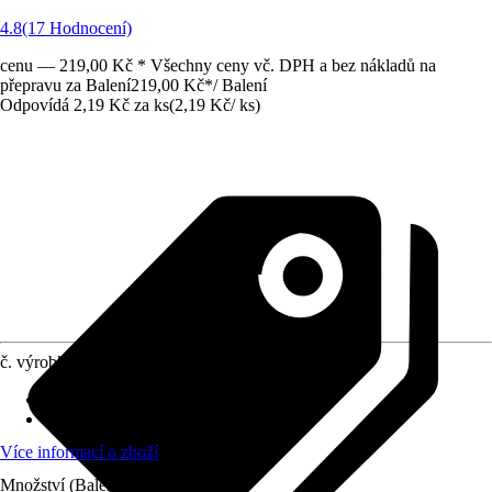
4.8
(17 Hodnocení)
cenu — 219,00 Kč * Všechny ceny vč. DPH a bez nákladů na
přepravu za Balení
219,00 Kč
*
/
Balení
Odpovídá 2,19 Kč za ks
(
2,19 Kč
/
ks
)
č. výrobku
220495
Materiál
:
Plast
Obsah
:
100 Kus
Více informací o zboží
Množství (Balení)