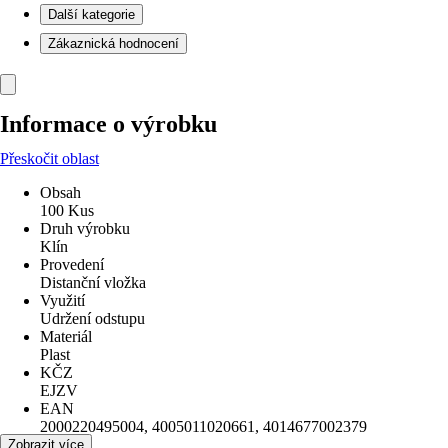
Další kategorie
Zákaznická hodnocení
Informace o výrobku
Přeskočit oblast
Obsah
100 Kus
Druh výrobku
Klín
Provedení
Distanční vložka
Využití
Udržení odstupu
Materiál
Plast
KČZ
EJZV
EAN
2000220495004, 4005011020661, 4014677002379
Zobrazit více