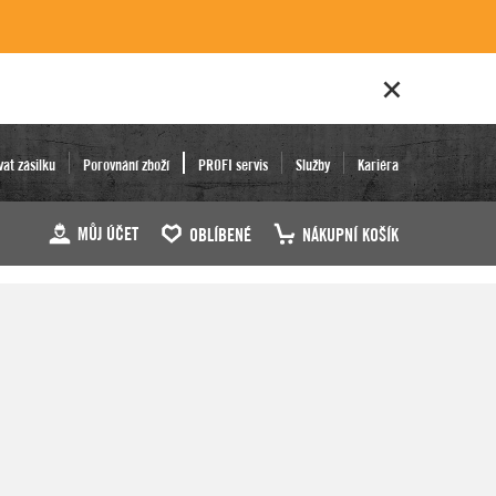
vat zásilku
Porovnání zboží
PROFI servis
Služby
Kariéra
MŮJ ÚČET
OBLÍBENÉ
NÁKUPNÍ KOŠÍK