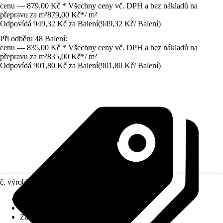
cenu — 879,00 Kč * Všechny ceny vč. DPH a bez nákladů na
přepravu za m²
879,00 Kč
*
/
m²
Odpovídá 949,32 Kč za Balení
(
949,32 Kč
/
Balení
)
Při odběru 48 Balení:
cenu — 835,00 Kč * Všechny ceny vč. DPH a bez nákladů na
přepravu za m²
835,00 Kč
*
/
m²
Odpovídá 901,80 Kč za Balení
(
901,80 Kč
/
Balení
)
č. výrobku
5612646
Povrch obkladů/dlažeb
:
Matný
Materiál
:
Jemná kamenina
Základní barva
:
Hnědá