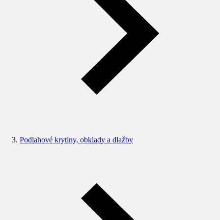
Podlahové krytiny, obklady a dlažby