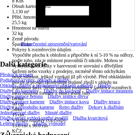
8 Kus
Obsah kartonu v m2
1,130 m²
Přibl. hmotnost na m²
25,5 kg
Hmotnost na balení
32 kg
Země původu
Bezpečnostní upozornění/varování
Španělsko
Pokyny k rozměrovým údajům
Vypočtěte plochu k obložení a připočtěte k ní 5-10 % na odřezy,
podle toho, zda je místnost pravoúhlá či nikoliv. Mohou se
Další kategorie
vyskytnout odchylky v barevnosti ve srovnání s dřívějšími
šaržemi nebo vzorky z prodejny, nicméně těmto odchylkám
Přeskočit seznam
nelze zabránit, jelikož vznikají již při výrobě. Před obkládáním
Podlahové krytiny, obklady a dlažby
plochy si prosím zkontrolujte dodané zboží v ohledu na
Obklady, dlažby a příslušenství obkladů a dlažeb
Dlažby
jednotnou šarži. Nelze zabránit rozdílům v šaržích a rozměrech
Dlažby do koupelny
Dlažby do kuchyně
Dlažby imitace mramoru
mezi různými formáty v rámci jedné řady
Dlažby imitace betonu
Dlažby imitace dřeva
Délka
Dlažby imitace kamene
Dlažby imitace kovu
Dlažby teraco
90 cm
Dlažby z přírodního kamene
Retro dlažby
Dekory k dlažbám
Šířka
Jednobarevné dlažby
Slinuté dlažby
15 cm
Dlažba stejný vzhled vnitřní i vnější
Dlažba kvarcitová
Výrobní rozměry cca (ŠxD)
Leštěné dlažby
Dlažby výprodej
15.0 cm x 90.0 cm
KČZ
Zákaznická hodnocení