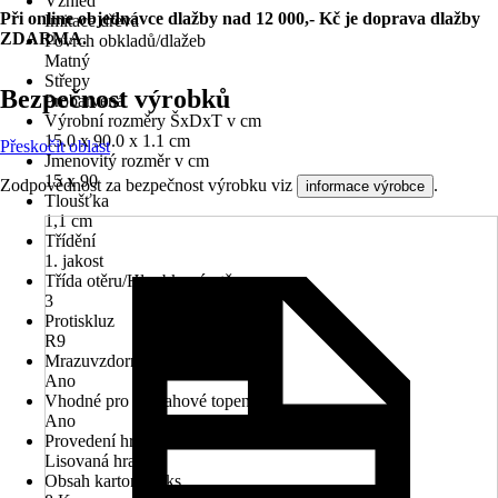
Vzhled
Při online objednávce dlažby nad 12 000,- Kč je doprava dlažby
Imitace dřeva
ZDARMA.
Povrch obkladů/dlažeb
Matný
Střepy
Bezpečnost výrobků
Probarvená
Výrobní rozměry ŠxDxT v cm
15.0 x 90.0 x 1.1 cm
Přeskočit oblast
Jmenovitý rozměr v cm
15 x 90
Zodpovědnost za bezpečnost výrobku viz
.
informace výrobce
Tloušťka
1,1 cm
Třídění
1. jakost
Třída otěru/Hloubkový otěr
3
Protiskluz
R9
Mrazuvzdorné
Ano
Vhodné pro podlahové topení
Ano
Provedení hran
Lisovaná hrana
Obsah kartonu v ks