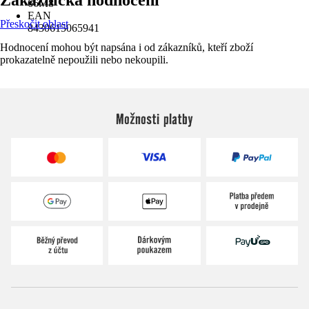
66M8
EAN
Přeskočit oblast
8430615065941
Hodnocení mohou být napsána i od zákazníků, kteří zboží
prokazatelně nepoužili nebo nekoupili.
Možnosti platby