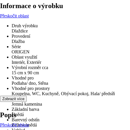
Informace o výrobku
Přeskočit oblast
Druh výrobku
Dlaždice
Provedení
Dlažba
Série
ORIGEN
Oblast využití
Interiér, Exteriér
Výrobní rozměr cca
15 cm x 90 cm
Vhodné pro
Podlaha/ dno, Stěna
Vhodné pro prostory
Koupelna, WC, Kuchyně, Obývací pokoj, Hala/ předsíň
Materiál
Zobrazit více
Jemná kamenina
Základní barva
Popis
Hnědá
Barevný odstín
Přeskočit oblast
Béžovohnědá