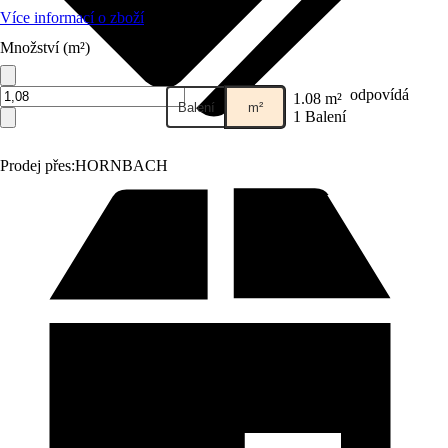
Více informací o zboží
Množství (m²)
odpovídá
1.08 m²
Balení
m²
1 Balení
Prodej přes:
HORNBACH