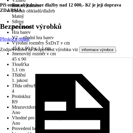
Vzhled
Při online objednávce dlažby nad 12 000,- Kč je její doprava
Imitace kamene
ZDARMA.
Povrch obkladů/dlažeb
Matný
Střepy
Bezpečnost výrobků
Zabarvená
Hra barev
V2 – střední hra barev
Přeskočit oblast
Výrobní rozměry ŠxDxT v cm
45.0 x 90.0 x 1.1 cm
Zodpovědnost za bezpečnost výrobku viz
.
informace výrobce
Jmenovitý rozměr v cm
45 x 90
Tloušťka
1,1 cm
Třídění
1. jakost
Třída otěru/Hloubkový otěr
4
Protiskluz
R9
Mrazuvzdorné
Ano
Vhodné pro podlahové topení
Ano
Provedení hran