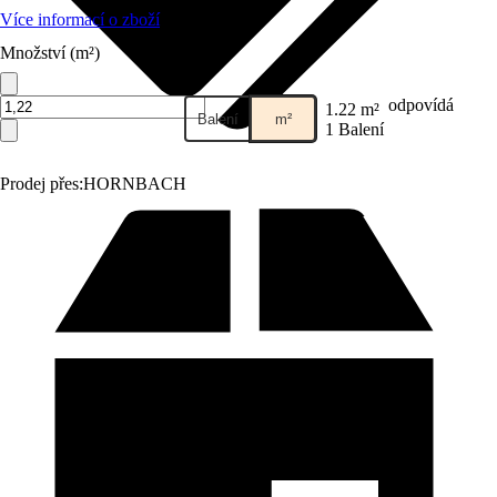
Více informací o zboží
Množství (m²)
odpovídá
1.22 m²
Balení
m²
1 Balení
Prodej přes:
HORNBACH