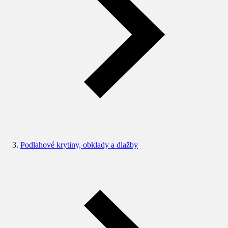
Podlahové krytiny, obklady a dlažby