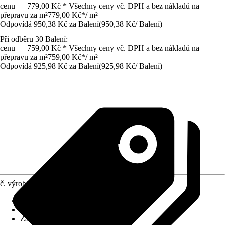
cenu — 779,00 Kč * Všechny ceny vč. DPH a bez nákladů na
přepravu za m²
779,00 Kč
*
/
m²
Odpovídá 950,38 Kč za Balení
(
950,38 Kč
/
Balení
)
Při odběru 30 Balení:
cenu — 759,00 Kč * Všechny ceny vč. DPH a bez nákladů na
přepravu za m²
759,00 Kč
*
/
m²
Odpovídá 925,98 Kč za Balení
(
925,98 Kč
/
Balení
)
č. výrobku
5961819
Povrch obkladů/dlažeb
:
Matný
Materiál
:
Jemná kamenina
Základní barva
:
Šedá