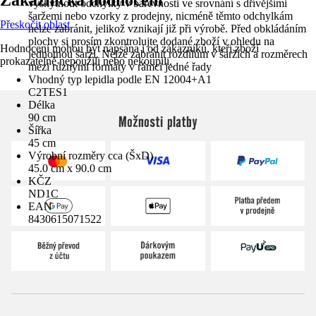
vyskytnout odchylky v barevnosti ve srovnání s dřívějšími
šaržemi nebo vzorky z prodejny, nicméně těmto odchylkám
Přeskočit oblast
nelze zabránit, jelikož vznikají již při výrobě. Před obkládáním
plochy si prosím zkontrolujte dodané zboží v ohledu na
Hodnocení mohou být napsána i od zákazníků, kteří zboží
jednotnou šarži. Nelze zabránit rozdílům v šaržích a rozměrech
prokazatelně nepoužili nebo nekoupili.
mezi různými formáty v rámci jedné řady
Vhodný typ lepidla podle EN 12004+A1
C2TES1
Délka
90 cm
Možnosti platby
Šířka
45 cm
Výrobní rozměry cca (ŠxD)
45.0 cm x 90.0 cm
KČZ
ND1C
EAN
8430615071522