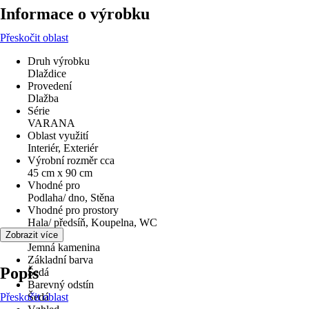
Informace o výrobku
Přeskočit oblast
Druh výrobku
Dlaždice
Provedení
Dlažba
Série
VARANA
Oblast využití
Interiér, Exteriér
Výrobní rozměr cca
45 cm x 90 cm
Vhodné pro
Podlaha/ dno, Stěna
Vhodné pro prostory
Hala/ předsíň, Koupelna, WC
Materiál
Zobrazit více
Jemná kamenina
Základní barva
Popis
Šedá
Barevný odstín
Přeskočit oblast
Šedá