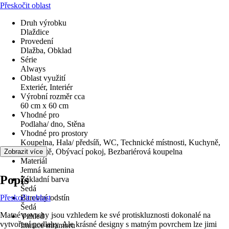
Přeskočit oblast
Druh výrobku
Dlaždice
Provedení
Dlažba, Obklad
Série
Always
Oblast využití
Exteriér, Interiér
Výrobní rozměr cca
60 cm x 60 cm
Vhodné pro
Podlaha/ dno, Stěna
Vhodné pro prostory
Koupelna, Hala/ předsíň, WC, Technické místnosti, Kuchyně,
Schodiště, Obývací pokoj, Bezbariérová koupelna
Zobrazit více
Materiál
Jemná kamenina
Popis
Základní barva
Šedá
Přeskočit oblast
Barevný odstín
Šedá
Matné povrchy jsou vzhledem ke své protiskluznosti dokonalé na
Vzhled
vytvoření podlahy. Ale krásné designy s matným povrchem lze jimi
Imitace mramoru