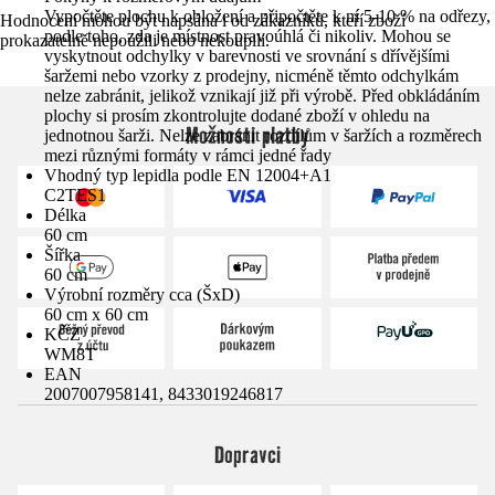
Vypočtěte plochu k obložení a připočtěte k ní 5-10 % na odřezy,
Hodnocení mohou být napsána i od zákazníků, kteří zboží
podle toho, zda je místnost pravoúhlá či nikoliv. Mohou se
prokazatelně nepoužili nebo nekoupili.
vyskytnout odchylky v barevnosti ve srovnání s dřívějšími
šaržemi nebo vzorky z prodejny, nicméně těmto odchylkám
nelze zabránit, jelikož vznikají již při výrobě. Před obkládáním
plochy si prosím zkontrolujte dodané zboží v ohledu na
Možnosti platby
jednotnou šarži. Nelze zabránit rozdílům v šaržích a rozměrech
mezi různými formáty v rámci jedné řady
Vhodný typ lepidla podle EN 12004+A1
C2TES1
Délka
60 cm
Šířka
60 cm
Výrobní rozměry cca (ŠxD)
60 cm x 60 cm
KČZ
WM8T
EAN
2007007958141, 8433019246817
Dopravci