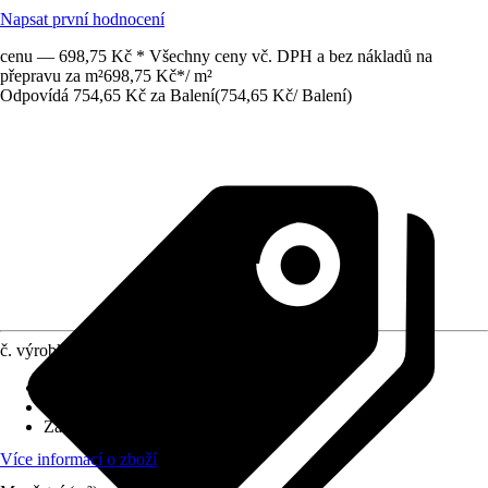
Napsat první hodnocení
cenu — 698,75 Kč * Všechny ceny vč. DPH a bez nákladů na
přepravu za m²
698,75 Kč
*
/
m²
Odpovídá 754,65 Kč za Balení
(
754,65 Kč
/
Balení
)
č. výrobku
10390258
Povrch obkladů/dlažeb
:
Matný
Materiál
:
Jemná kamenina
Základní barva
:
Šedá
Více informací o zboží