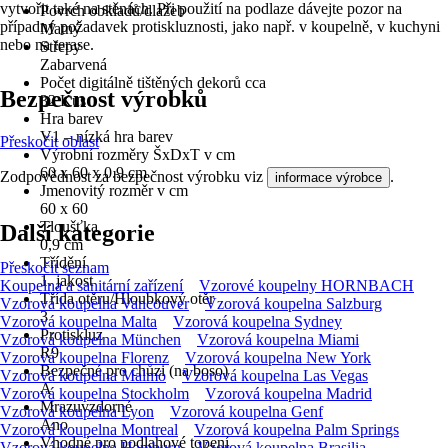
vytvořit také na stěnách. Při použití na podlaze dávejte pozor na
Povrch obkladů/dlažeb
případný požadavek protiskluznosti, jako např. v koupelně, v kuchyni
Matný
nebo na terase.
Střepy
Zabarvená
Počet digitálně tištěných dekorů cca
Bezpečnost výrobků
32 Kus
Hra barev
V1 – nízká hra barev
Přeskočit oblast
Výrobní rozměry ŠxDxT v cm
60 x 60 x 0.9 cm
Zodpovědnost za bezpečnost výrobku viz
.
informace výrobce
Jmenovitý rozměr v cm
60 x 60
Tloušťka
Další kategorie
0,9 cm
Třídění
Přeskočit seznam
1. jakost
Koupelna a sanitární zařízení
Vzorové koupelny HORNBACH
Třída otěru/Hloubkový otěr
Vzorová koupelna Vancouver
Vzorová koupelna Salzburg
3
Vzorová koupelna Malta
Vzorová koupelna Sydney
Protiskluz
Vzorová koupelna München
Vzorová koupelna Miami
R9
Vzorová koupelna Florenz
Vzorová koupelna New York
Bezpečné pro chůzi (na boso)
Vzorová koupelna Malmö
Vzorová koupelna Las Vegas
A
Vzorová koupelna Stockholm
Vzorová koupelna Madrid
Mrazuvzdorné
Vzorová koupelna Lyon
Vzorová koupelna Genf
Ano
Vzorová koupelna Montreal
Vzorová koupelna Palm Springs
Vhodné pro podlahové topení
Vzorová koupelna Hamburg
Vzorová koupelna Brasilia