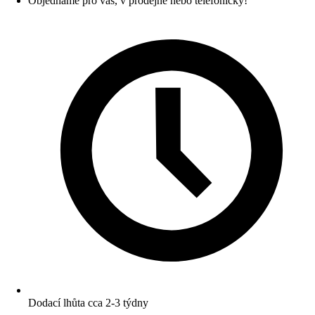
Objednáme pro vás, v prodejně nebo telefonicky!
Dodací lhůta cca 2-3 týdny