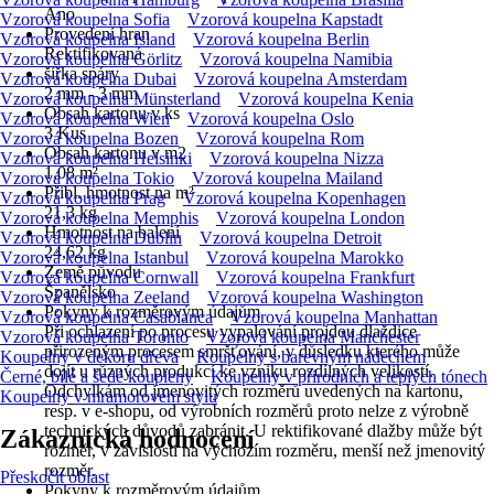
Ano
Vzorová koupelna Sofia
Vzorová koupelna Kapstadt
Provedení hran
Vzorová koupelna Island
Vzorová koupelna Berlin
Rektifikovaná
Vzorová koupelna Görlitz
Vzorová koupelna Namibia
šířka spáry
Vzorová koupelna Dubai
Vzorová koupelna Amsterdam
2 mm - 3 mm
Vzorová koupelna Münsterland
Vzorová koupelna Kenia
Obsah kartonu v ks
Vzorová koupelna Wien
Vzorová koupelna Oslo
3 Kus
Vzorová koupelna Bozen
Vzorová koupelna Rom
Obsah kartonu v m2
Vzorová koupelna Helsinki
Vzorová koupelna Nizza
1,08 m²
Vzorová koupelna Tokio
Vzorová koupelna Mailand
Přibl. hmotnost na m²
Vzorová koupelna Prag
Vzorová koupelna Kopenhagen
21,3 kg
Vzorová koupelna Memphis
Vzorová koupelna London
Hmotnost na balení
Vzorová koupelna Dublin
Vzorová koupelna Detroit
24,62 kg
Vzorová koupelna Istanbul
Vzorová koupelna Marokko
Země původu
Vzorová koupelna Cornwall
Vzorová koupelna Frankfurt
Španělsko
Vzorová koupelna Zeeland
Vzorová koupelna Washington
Pokyny k rozměrovým údajům
Vzorová koupelna Casablanca
Vzorová koupelna Manhattan
Při ochlazení po procesu vypalování projdou dlaždice
Vzorová koupelna Toronto
Vzorová koupelna Manchester
přirozeným procesem smršťování, v důsledku kterého může
Koupelny v dekoru dřeva
Koupelny s barevným nádechem
dojít u různých produkcí ke vzniku rozdílných velikostí.
Černé, bílé a šedé koupleny
Koupelny v přírodních a teplých tónech
Odchylkám od jmenovitých rozměrů uvedených na kartonu,
Koupelny v mramorovém stylu
resp. v e-shopu, od výrobních rozměrů proto nelze z výrobně
technických důvodů zabránit. U rektifikované dlažby může být
Zákaznická hodnocení
rozměr, v závislosti na výchozím rozměru, menší než jmenovitý
rozměr.
Přeskočit oblast
Pokyny k rozměrovým údajům