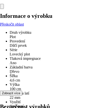
Informace o výrobku
Přeskočit oblast
Druh výrobku
Plot
Provedení
Dílčí prvek
Série
Lovecký plot
Tlaková impregnace
Ano
Základní barva
Dřevo
Šířka
4,6 cm
Výška
100 cm
Tloušťka latí
Zobrazit více
22 mm
Využití
Bezpečnost výrobků
Oplocení