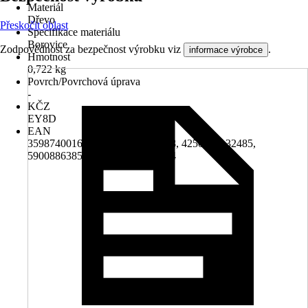
Materiál
Dřevo
Přeskočit oblast
Specifikace materiálu
Borovice
Zodpovědnost za bezpečnost výrobku viz
.
informace výrobce
Hmotnost
0,722 kg
Povrch/Povrchová úprava
-
KČZ
EY8D
EAN
3598740016452, 4250083807348, 4250703132485,
5900886385343, 5907051014374