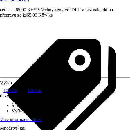
cenu — 65,00 Kč * Všechny ceny vč. DPH a bez nákladů na
přepravu za ks
65,00 Kč
*
/
ks
Výška
100 cm
150 cm
č. výrobku
7451298
Šířka
:
4,6 cm
Výška
:
100 cm
Více informací o zboží
Množství (ks)