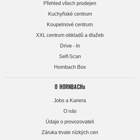
Přehled všech prodejen
Kuchyňské centrum
Koupelnové centrum
XXL centrum obkladů a dlažeb
Drive - In
Self-Scan
Hornbach Box
O HORNBACHu
Jobs a Kariera
O nás
Údaje o provozovateli
Záruka trvale nízkých cen