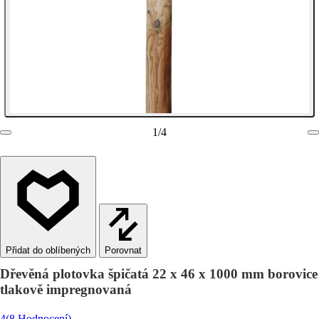
1
/
4
Porovnat
Dřevěná plotovka špičatá 22 x 46 x 1000 mm borovice
tlakově impregnovaná
4
(8 Hodnocení)