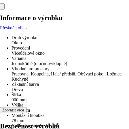
Informace o výrobku
Přeskočit oblast
Druh výrobku
Okno
Provedení
Víceúčelové okno
Varianta
Jednokřídlé (otočné-výklopné)
Vhodné pro prostory
Pracovna, Koupelna, Hala/ předsíň, Obývací pokoj, Ložnice,
Kuchyně
Základní barva
Dřevo
Šířka
900 mm
Výška
1 350 mm
Zobrazit více
Montážní hloubka
78 mm
Bezpečnost výrobků
Celková montážní hloubka