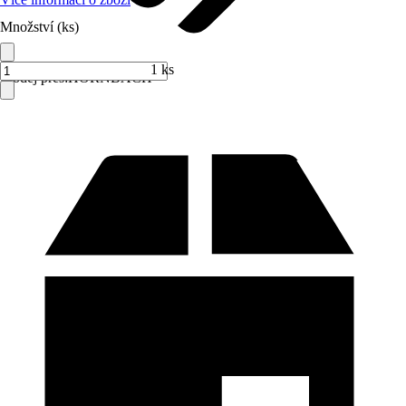
Množství (ks)
1 ks
Prodej přes:
HORNBACH