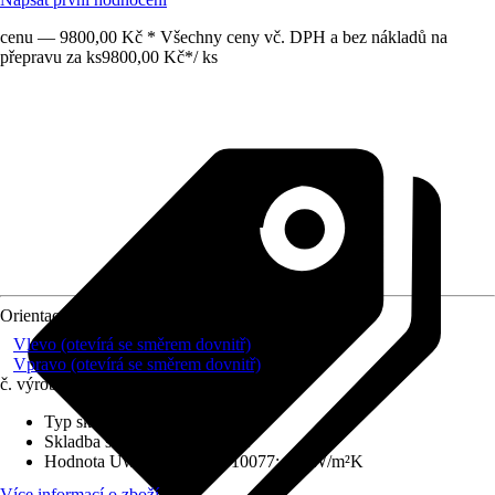
cenu — 9800,00 Kč * Všechny ceny vč. DPH a bez nákladů na
přepravu za ks
9800,00 Kč
*
/
ks
Orientace
Vlevo (otevírá se směrem dovnitř)
Vpravo (otevírá se směrem dovnitř)
č. výrobku
6490943
Typ skla
:
Izolační sklo
Skladba skla
:
Trojitě zasklené
Hodnota Uw dle DIN EN 10077
:
1,1 W/m²K
Více informací o zboží