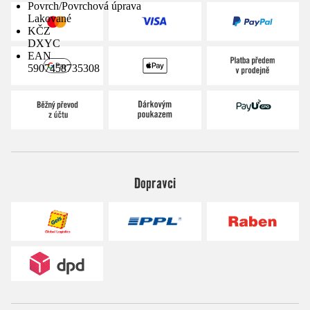
Povrch/Povrchová úprava
Lakované
KČZ
DXYC
EAN
5907458735308
Dopravci