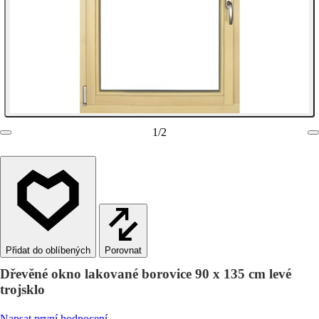
1
/
2
Porovnat
Dřevěné okno lakované borovice 90 x 135 cm levé
trojsklo
Napsat první hodnocení