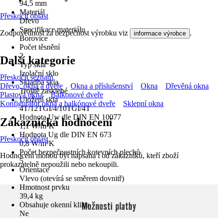
94,5 mm
Materiál
Přeskočit oblast
Dřevo
Specifikace materiálu
Zodpovědnost za bezpečnost výrobku viz
.
informace výrobce
Borovice
Počet těsnění
2
Další kategorie
Typ skla
Izolační sklo
Přeskočit seznam
Skladba skla
Dřevo, okna a dveře
Okna a příslušenství
Okna
Dřevěná okna
Trojitě zasklené
Plastová okna
Balkonové dveře
Uložení skla
Konfigurátor okna a balkónové dveře
Sklepní okna
4T/12TGI/4/10TGI/4T
Hodnota Uw dle DIN EN 10077
Zákaznická hodnocení
1,1 W/m²K
Hodnota Ug dle DIN EN 673
Přeskočit oblast
0,8 W/m²K
Počet bezpečnostních kotevních plechů
Hodnocení mohou být napsána i od zákazníků, kteří zboží
5
prokazatelně nepoužili nebo nekoupili.
Orientace
Vlevo (otevírá se směrem dovnitř)
Hmotnost prvku
39,4 kg
Možnosti platby
Obsahuje okenní kliku
Ne