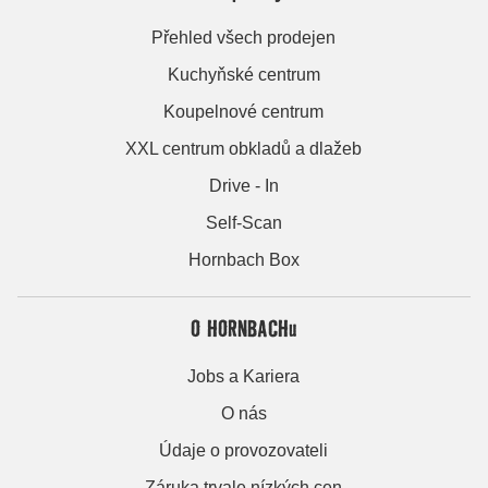
Přehled všech prodejen
Kuchyňské centrum
Koupelnové centrum
XXL centrum obkladů a dlažeb
Drive - In
Self-Scan
Hornbach Box
O HORNBACHu
Jobs a Kariera
O nás
Údaje o provozovateli
Záruka trvale nízkých cen