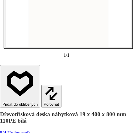
1
/
1
Porovnat
Dřevotřísková deska nábytková 19 x 400 x 800 mm
110PE bílá
5
(4 Hodnocení)