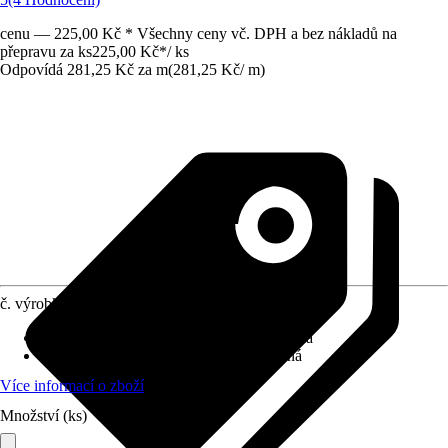
cenu — 225,00 Kč * Všechny ceny vč. DPH a bez nákladů na
přepravu za ks
225,00 Kč
*
/
ks
Odpovídá 281,25 Kč za m
(
281,25 Kč
/
m
)
č. výrobku
6086999
Specifikace materiálu
:
Dřevotřísková deska
Provedení
:
Dřevotřísková deska potažená
Více informací o zboží
Množství (ks)