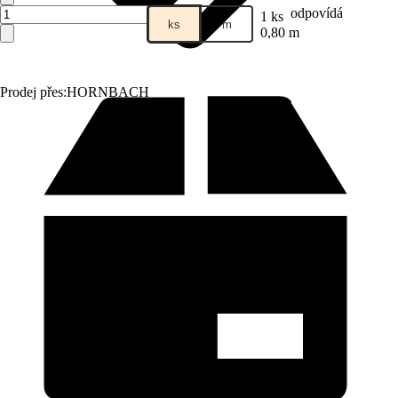
odpovídá
1 ks
ks
m
0,80 m
Prodej přes:
HORNBACH