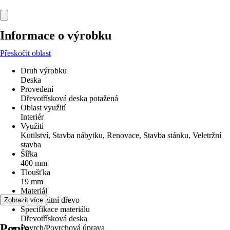
Informace o výrobku
Přeskočit oblast
Druh výrobku
Deska
Provedení
Dřevotřísková deska potažená
Oblast využití
Interiér
Využití
Kutilství, Stavba nábytku, Renovace, Stavba stánku, Veletržní
stavba
Šířka
400 mm
Tloušťka
19 mm
Materiál
Kompozitní dřevo
Zobrazit více
Specifikace materiálu
Dřevotřísková deska
Popis
Povrch/Povrchová úprava