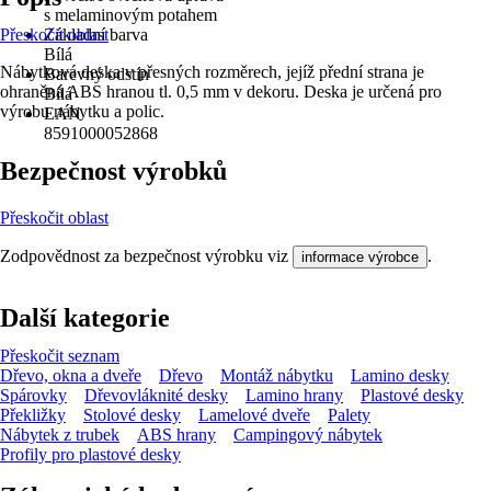
s melaminovým potahem
Přeskočit oblast
Základní barva
Bílá
Nábytková deska v přesných rozměrech, jejíž přední strana je
Barevný odstín
ohraněná ABS hranou tl. 0,5 mm v dekoru. Deska je určená pro
Bílá
výrobu nábytku a polic.
EAN
8591000052868
Bezpečnost výrobků
Přeskočit oblast
Zodpovědnost za bezpečnost výrobku viz
.
informace výrobce
Další kategorie
Přeskočit seznam
Dřevo, okna a dveře
Dřevo
Montáž nábytku
Lamino desky
Spárovky
Dřevovláknité desky
Lamino hrany
Plastové desky
Překližky
Stolové desky
Lamelové dveře
Palety
Nábytek z trubek
ABS hrany
Campingový nábytek
Profily pro plastové desky