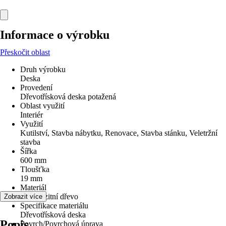
Informace o výrobku
Přeskočit oblast
Druh výrobku
Deska
Provedení
Dřevotřísková deska potažená
Oblast využití
Interiér
Využití
Kutilství, Stavba nábytku, Renovace, Stavba stánku, Veletržní
stavba
Šířka
600 mm
Tloušťka
19 mm
Materiál
Kompozitní dřevo
Zobrazit více
Specifikace materiálu
Dřevotřísková deska
Popis
Povrch/Povrchová úprava