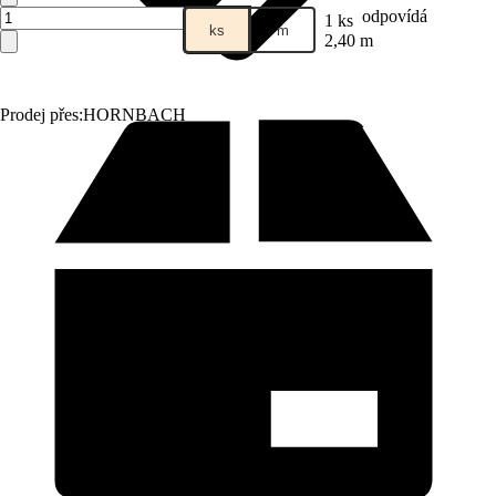
odpovídá
1 ks
ks
m
2,40 m
Prodej přes:
HORNBACH