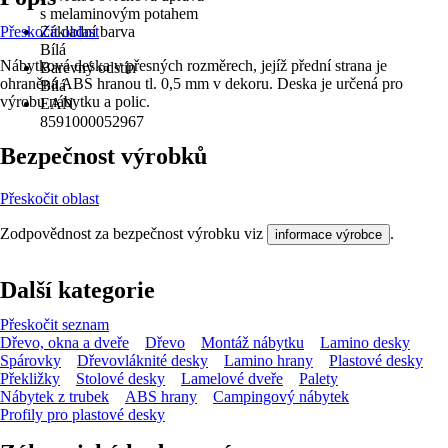
s melaminovým potahem
Přeskočit oblast
Základní barva
Bílá
Nábytková deska v přesných rozměrech, jejíž přední strana je
Barevný odstín
ohraněná ABS hranou tl. 0,5 mm v dekoru. Deska je určená pro
Bílá
výrobu nábytku a polic.
EAN
8591000052967
Bezpečnost výrobků
Přeskočit oblast
Zodpovědnost za bezpečnost výrobku viz
.
informace výrobce
Další kategorie
Přeskočit seznam
Dřevo, okna a dveře
Dřevo
Montáž nábytku
Lamino desky
Spárovky
Dřevovláknité desky
Lamino hrany
Plastové desky
Překližky
Stolové desky
Lamelové dveře
Palety
Nábytek z trubek
ABS hrany
Campingový nábytek
Profily pro plastové desky