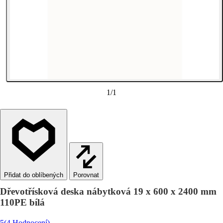
1
/
1
Porovnat
Dřevotřísková deska nábytková 19 x 600 x 2400 mm
110PE bílá
5
(4 Hodnocení)