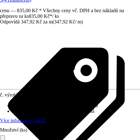
cenu — 835,00 Kč * Všechny ceny vč. DPH a bez nákladů na
přepravu za ks
835,00 Kč
*
/
ks
Odpovídá 347,92 Kč za m
(
347,92 Kč
/
m
)
č. výrobku
6086997
Specifikace materiálu
:
Dřevotřísková deska
Provedení
:
Dřevotřísková deska potažená
Více informací o zboží
Množství (ks)