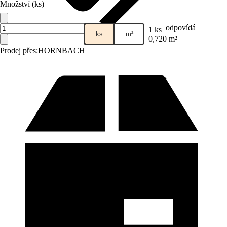
Množství (ks)
odpovídá
1 ks
ks
m²
0,720 m²
Prodej přes:
HORNBACH