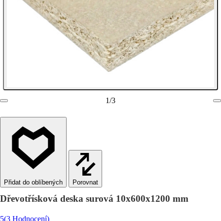
1
/
3
Porovnat
Dřevotřísková deska surová 10x600x1200 mm
5
(3 Hodnocení)