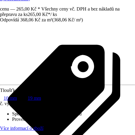
cenu — 265,00 Kč * Všechny ceny vč. DPH a bez nákladů na
přepravu za ks
265,00 Kč
*
/
ks
Odpovídá 368,06 Kč za m²
(
368,06 Kč
/
m²
)
Tloušťka
10 mm
19 mm
č. výrobku
6617862
Specifikace materiálu
:
Mix materiálu
Provedení
:
Dřevotřísková deska
Více informací o zboží