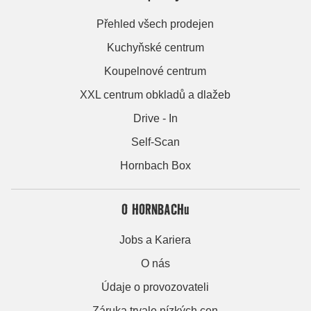
Přehled všech prodejen
Kuchyňské centrum
Koupelnové centrum
XXL centrum obkladů a dlažeb
Drive - In
Self-Scan
Hornbach Box
O HORNBACHu
Jobs a Kariera
O nás
Údaje o provozovateli
Záruka trvale nízkých cen