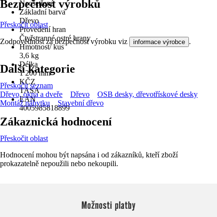
Bezpečnost výrobků
Neošetřené
Základní barva
Dřevo
Přeskočit oblast
Provedení hran
Čtyřstranné ostré hrany
Zodpovědnost za bezpečnost výrobku viz
.
informace výrobce
Hmotnost/ kus
3,6 kg
Délka
Další kategorie
1 200 mm
KČZ
Přeskočit seznam
TASA
Dřevo, okna a dveře
Dřevo
OSB desky, dřevotřískové desky
EAN
Montáž nábytku
Stavební dřevo
4005985818899
Zákaznická hodnocení
Přeskočit oblast
Hodnocení mohou být napsána i od zákazníků, kteří zboží
prokazatelně nepoužili nebo nekoupili.
Možnosti platby