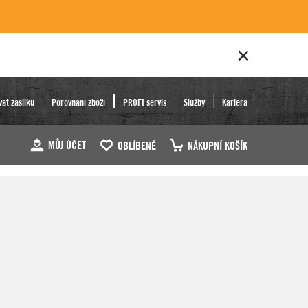
vat zásilku
Porovnání zboží
PROFI servis
Služby
Kariéra
MŮJ ÚČET
OBLÍBENÉ
NÁKUPNÍ KOŠÍK