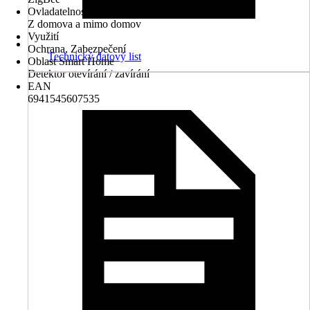
Ovladatelnost přes aplikaci
Z domova a mimo domov
Využití
Ochrana, Zabezpečení
Technický datový list
Oblast Smart Home
Detektor otevírání / zavírání
EAN
6941545607535