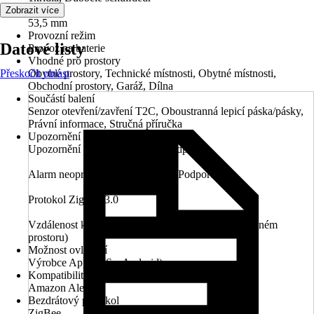
Délka
Zobrazit více
53,5 mm
Provozní režim
Datové listy
Provoz na baterie
Vhodné pro prostory
Přeskočit oblast
Obytné prostory, Technické místnosti, Obytné místnosti,
Obchodní prostory, Garáž, Dílna
Součástí balení
Senzor otevření/zavření T2C, Oboustranná lepicí páska/pásky,
Právní informace, Stručná příručka
Upozornění
Upozornění na slabou baterii - Podporuje
Alarm neoprávněné manipulace - Podporuje
Protokol ZigBee 3.0
Vzdálenost komunikace <200 m (testováno v otevřeném
prostoru)
Možnost ovládání
Výrobce App (iOS a Android)
Kompatibilita
Amazon Alexa
Bezdrátový protokol
ZigBee