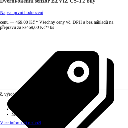
Dveřní/okenní senzor EZVIZ CS-T2 bílý
Napsat první hodnocení
cenu — 469,00 Kč * Všechny ceny vč. DPH a bez nákladů na
přepravu za ks
469,00 Kč
*
/
ks
č. výrobku
12007621
Druh výrobku
:
Senzor
Provedení
:
Dveřní alarm, Okenní alarm
Materiál
:
Plast
Více informací o zboží