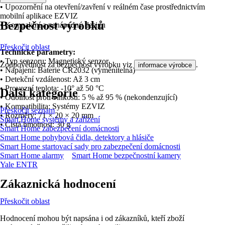
• Upozornění na otevření/zavření v reálném čase prostřednictvím
mobilní aplikace EZVIZ
Bezpečnost výrobků
• Kompaktní a nenápadný design
Přeskočit oblast
Technické parametry:
• Typ senzoru: Magnetický senzor
Zodpovědnost za bezpečnost výrobku viz
.
informace výrobce
• Napájení: Baterie CR2032 (vyměnitelná)
• Detekční vzdálenost: Až 3 cm
• Provozní teplota: -10° až 50 °C
Další kategorie
• Odolnost proti vlhkosti: 5 % až 95 % (nekondenzující)
• Kompatibilita: Systémy EZVIZ
Přeskočit seznam
• Rozměry: 71 × 20 × 20 mm
Smart Home systémy a zařízení
• Čistá hmotnost: 30 g
Smart Home zabezpečení domácnosti
Smart Home pohybová čidla, detektory a hlásiče
Smart Home startovací sady pro zabezpečení domácnosti
Smart Home alarmy
Smart Home bezpečnostní kamery
Yale ENTR
Zákaznická hodnocení
Přeskočit oblast
Hodnocení mohou být napsána i od zákazníků, kteří zboží