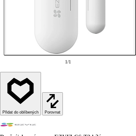
1
/
1
Porovnat