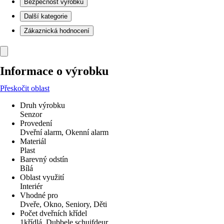
Bezpečnost výrobků
Další kategorie
Zákaznická hodnocení
Informace o výrobku
Přeskočit oblast
Druh výrobku
Senzor
Provedení
Dveřní alarm, Okenní alarm
Materiál
Plast
Barevný odstín
Bílá
Oblast využití
Interiér
Vhodné pro
Dveře, Okno, Seniory, Děti
Počet dveřních křídel
1křídlá, Dubbele schuifdeur