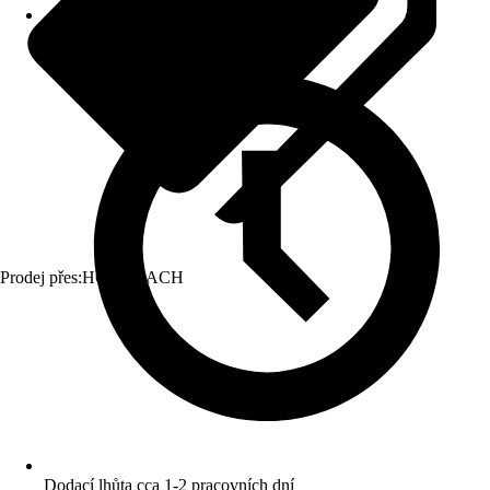
Prodej přes:
HORNBACH
Dodací lhůta cca 1-2 pracovních dní