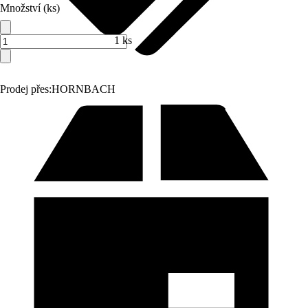
Množství (ks)
1 ks
Prodej přes:
HORNBACH