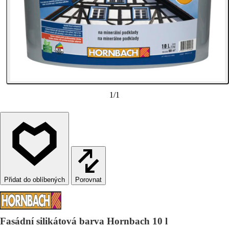
1
/
1
Porovnat
Fasádní silikátová barva Hornbach 10 l