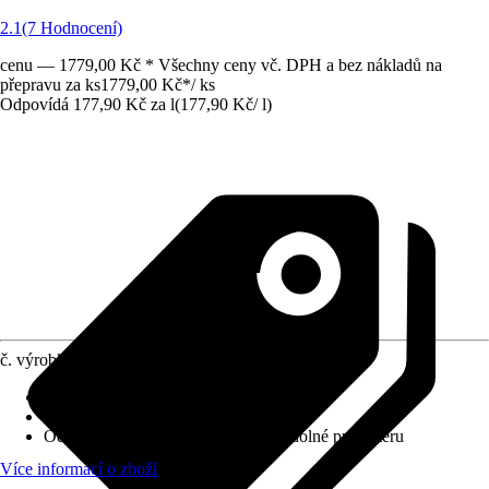
2.1
(7 Hodnocení)
cenu — 1779,00 Kč * Všechny ceny vč. DPH a bez nákladů na
přepravu za ks
1779,00 Kč
*
/
ks
Odpovídá 177,90 Kč za l
(
177,90 Kč
/
l
)
č. výrobku
10692538
Krycí schopnost
:
2 - vysoká krycí síla
Vydatnost při jednom nátěru
:
6 m²/l
Odolnost proti otěru za mokra
:
2 - odolné proti otěru
Více informací o zboží