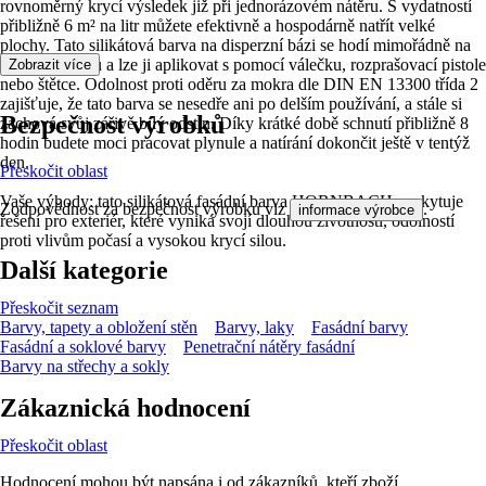
rovnoměrný krycí výsledek již při jednorázovém nátěru. S vydatností
přibližně 6 m² na litr můžete efektivně a hospodárně natřít velké
plochy. Tato silikátová barva na disperzní bázi se hodí mimořádně na
beton a omítku a lze ji aplikovat s pomocí válečku, rozprašovací pistole
Zobrazit více
nebo štětce. Odolnost proti oděru za mokra dle DIN EN 13300 třída 2
zajišťuje, že tato barva se nesedře ani po delším používání, a stále si
Bezpečnost výrobků
zachová svůj zářivě bílý odstín. Díky krátké době schnutí přibližně 8
hodin budete moci pracovat plynule a natírání dokončit ještě v tentýž
den.
Přeskočit oblast
Vaše výhody: tato silikátová fasádní barva HORNBACH poskytuje
Zodpovědnost za bezpečnost výrobku viz
.
informace výrobce
řešení pro exteriér, které vyniká svojí dlouhou životností, odolností
proti vlivům počasí a vysokou krycí silou.
Další kategorie
Přeskočit seznam
Barvy, tapety a obložení stěn
Barvy, laky
Fasádní barvy
Fasádní a soklové barvy
Penetrační nátěry fasádní
Barvy na střechy a sokly
Zákaznická hodnocení
Přeskočit oblast
Hodnocení mohou být napsána i od zákazníků, kteří zboží