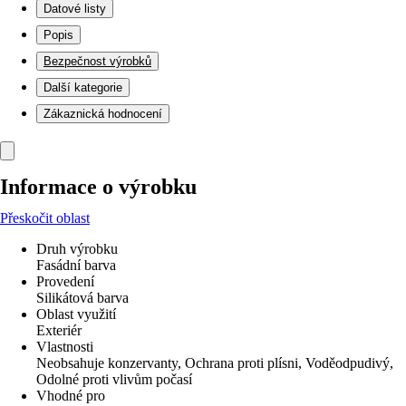
Datové listy
Popis
Bezpečnost výrobků
Další kategorie
Zákaznická hodnocení
Informace o výrobku
Přeskočit oblast
Druh výrobku
Fasádní barva
Provedení
Silikátová barva
Oblast využití
Exteriér
Vlastnosti
Neobsahuje konzervanty, Ochrana proti plísni, Voděodpudivý,
Odolné proti vlivům počasí
Vhodné pro