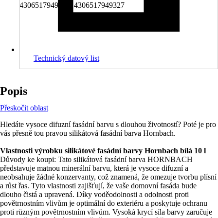
4306517949280, 4306517949327
Technický datový list
Popis
Přeskočit oblast
Hledáte vysoce difuzní fasádní barvu s dlouhou životností? Poté je pro
vás přesně tou pravou silikátová fasádní barva Hornbach.
Vlastnosti výrobku silikátové fasádní barvy Hornbach bílá 10 l
Důvody ke koupi: Tato silikátová fasádní barva HORNBACH
představuje matnou minerální barvu, která je vysoce difuzní a
neobsahuje žádné konzervanty, což znamená, že omezuje tvorbu plísní
a růst řas. Tyto vlastnosti zajišťují, že vaše domovní fasáda bude
dlouho čistá a upravená. Díky voděodolnosti a odolnosti proti
povětrnostním vlivům je optimální do exteriéru a poskytuje ochranu
proti různým povětrnostním vlivům. Vysoká krycí síla barvy zaručuje