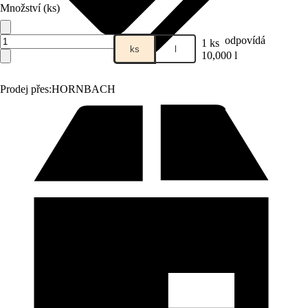
Množství (ks)
odpovídá
1 ks
ks
l
10,000 l
Prodej přes:
HORNBACH