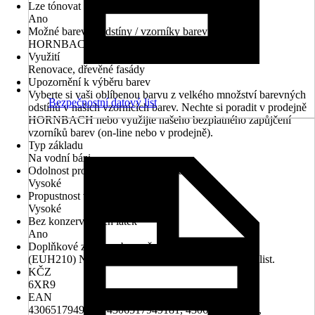
Lze tónovat v centru míchání barev Hornbach
Ano
Možné barevné odstíny / vzorníky barev
HORNBACH barvy & omítky
Využití
Renovace, dřevěné fasády
Upozornění k výběru barev
Vyberte si vaši oblíbenou barvu z velkého množství barevných
Bezpečnostní datový list
odstínů v našich vzornících barev. Nechte si poradit v prodejně
HORNBACH nebo využijte našeho bezplatného zapůjčení
vzorníků barev (on-line nebo v prodejně).
Typ základu
Na vodní bázi
Odolnost proti povětrnostním vlivům
Vysoké
Propustnost vodní páry
Vysoké
Bez konzervačních látek
Ano
Doplňkové znaky nebezpečnosti (věty EUH)
(EUH210) Na vyžádání je k dispozici bezpečnostní list.
KČZ
6XR9
EAN
4306517949129, 4306517949181, 4306517949228,