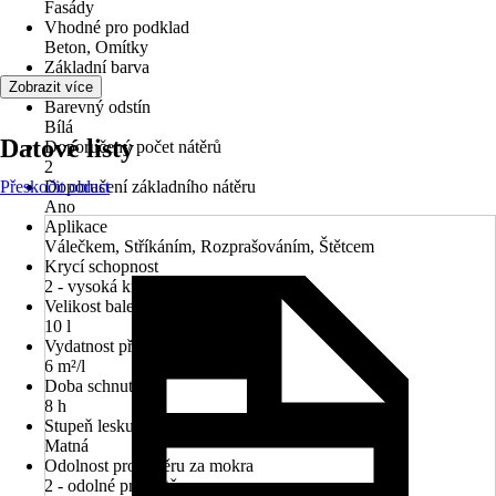
Fasády
Vhodné pro podklad
Beton, Omítky
Základní barva
Bílá
Zobrazit více
Barevný odstín
Bílá
Datové listy
Doporučený počet nátěrů
2
Přeskočit oblast
Doporučení základního nátěru
Ano
Aplikace
Válečkem, Stříkáním, Rozprašováním, Štětcem
Krycí schopnost
2 - vysoká krycí síla
Velikost balení
10 l
Vydatnost při jednom nátěru
6 m²/l
Doba schnutí cca
8 h
Stupeň lesku
Matná
Odolnost proti otěru za mokra
2 - odolné proti otěru