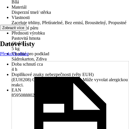
Bílá
Materiál
Disperzní tmel/ stěrka
Vlastnosti
Zaceluje trhliny, Přetíratelné, Bez emisí, Brousitelný, Propustné
pro vodní páru
Zobrazit více
Přednosti výrobku
Pastovitá hmota
Datové listy
Obsah
5 kg
Přeskočit oblast
Vhodné pro podklad
Sádrokarton, Zdiva
Doba schnutí cca
4 h
Doplňkové znaky nebezpečnosti (věty EUH)
(EUH208) Obsahuje octhilinon (ISO). Může vyvolat alergickou
reakci.
EAN
8595088802292