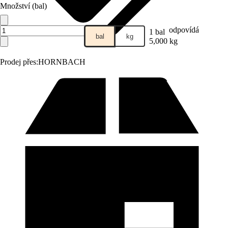
Množství (bal)
odpovídá
1 bal
bal
kg
5,000 kg
Prodej přes:
HORNBACH