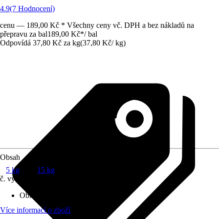
4.9
(7 Hodnocení)
cenu — 189,00 Kč * Všechny ceny vč. DPH a bez nákladů na
přepravu za bal
189,00 Kč
*
/
bal
Odpovídá 37,80 Kč za kg
(
37,80 Kč
/
kg
)
Obsah
5 kg
15 kg
č. výrobku
7321525
Oblast použití
:
Stěna, Strop
Více informací o zboží