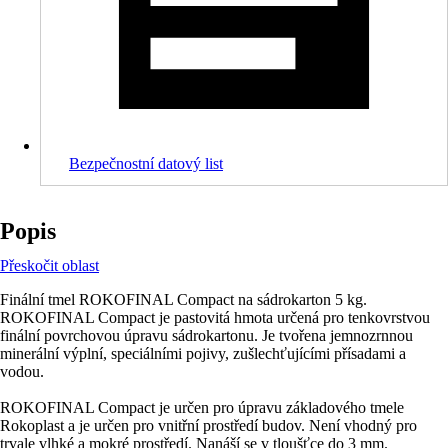
Bezpečnostní datový list
Popis
Přeskočit oblast
Finální tmel ROKOFINAL Compact na sádrokarton 5 kg.
ROKOFINAL Compact je pastovitá hmota určená pro tenkovrstvou
finální povrchovou úpravu sádrokartonu. Je tvořena jemnozrnnou
minerální výplní, speciálními pojivy, zušlechťujícími přísadami a
vodou.
ROKOFINAL Compact je určen pro úpravu základového tmele
Rokoplast a je určen pro vnitřní prostředí budov. Není vhodný pro
trvale vlhké a mokré prostředí. Nanáší se v tloušťce do 3 mm.