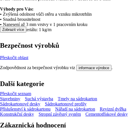
Výhody pro Vás:
• Zvýšená odolnost vůči otěru a vzniku mikrotrhlin
• Snadná brousitelnost
• Nanesení až 3 mm vrstvy v 1 pracovním kroku
• Spotřeba materiálu: 1 kg/m
Zobrazit více
Bezpečnost výrobků
Přeskočit oblast
Zodpovědnost za bezpečnost výrobku viz
.
informace výrobce
Další kategorie
Přeskočit seznam
Stavebniny
Suchá výstavba
Tmely na sádrokarton
Sádrokartonové desky
Sádrokartonové profily
Příslušenství k sádrokartonu
Nářadí na sádrokarton
Revizní dvířka
Konstrukční desky
Stropní závěsný systém
Cementotřískové desky
Zákaznická hodnocení