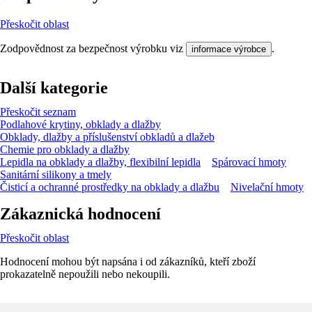
Přeskočit oblast
Zodpovědnost za bezpečnost výrobku viz
.
informace výrobce
Další kategorie
Přeskočit seznam
Podlahové krytiny, obklady a dlažby
Obklady, dlažby a příslušenství obkladů a dlažeb
Chemie pro obklady a dlažby
Lepidla na obklady a dlažby, flexibilní lepidla
Spárovací hmoty
Sanitární silikony a tmely
Čisticí a ochranné prostředky na obklady a dlažbu
Nivelační hmoty
Zákaznická hodnocení
Přeskočit oblast
Hodnocení mohou být napsána i od zákazníků, kteří zboží
prokazatelně nepoužili nebo nekoupili.