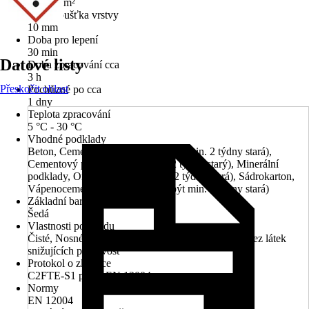
0,83 kg/m²
Max. tloušťka vrstvy
10 mm
Doba pro lepení
30 min
Datové listy
Doba zpracování cca
3 h
Přeskočit oblast
Pochůzné po cca
1 dny
Teplota zpracování
5 °C - 30 °C
Vhodné podklady
Beton, Cementová omítka (musí být min. 2 týdny stará),
Cementový potěr (musí být min. 2 týdny starý), Minerální
podklady, Omítka (musí být min. 2 týdny stará), Sádrokarton,
Vápenocementová omítka (musí být min. 2 týdny stará)
Základní barva
Šedá
Vlastnosti podkladu
Čisté, Nosné, Nesmí být mokré, Tvarově stabilní, Bez látek
snižujících přilnavost
Protokol o zkoušce
C2FTE-S1 podle EN 12004
Normy
EN 12004