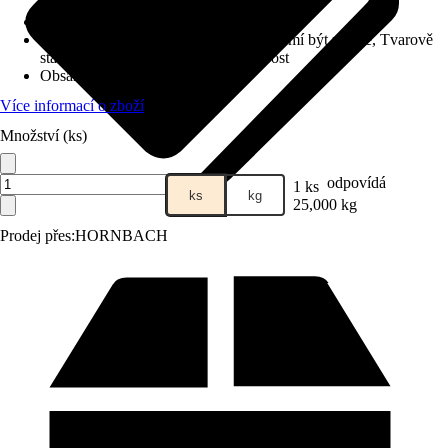
Druh výrobku
:
Lepidlo
Vlastnosti podkladu
:
Čisté, Nosné, Nesmí být mokré, Tvarově
stabilní, Bez látek snižujících přilnavost
Obsah
:
25 kg
Více informací o zboží
Množství (ks)
odpovídá
1 ks
ks
kg
25,000 kg
Prodej přes:
HORNBACH