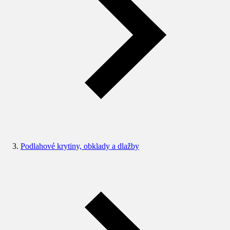
Podlahové krytiny, obklady a dlažby