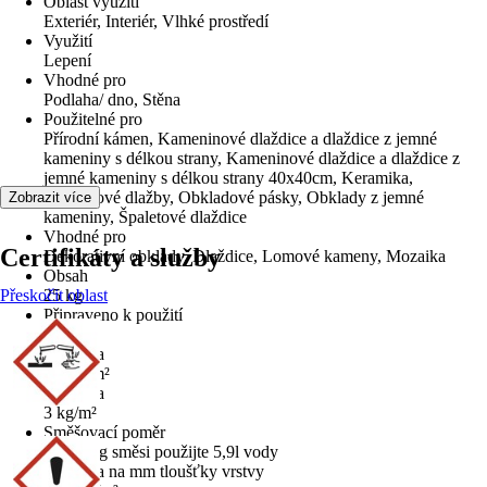
Oblast využití
Exteriér, Interiér, Vlhké prostředí
Využití
Lepení
Vhodné pro
Podlaha/ dno, Stěna
Použitelné pro
Přírodní kámen, Kameninové dlaždice a dlaždice z jemné
kameniny s délkou strany, Kameninové dlaždice a dlaždice z
jemné kameniny s délkou strany 40x40cm, Keramika,
Klinkerové dlažby, Obkladové pásky, Obklady z jemné
Zobrazit více
kameniny, Špaletové dlaždice
Vhodné pro
Certifikáty a služby
Dekorativní obklady, Dlaždice, Lomové kameny, Mozaika
Obsah
Přeskočit oblast
25 kg
Připraveno k použití
Ne
Spotřeba
2,5 kg/m²
Spotřeba
3 kg/m²
Směšovací poměr
Na 25 kg směsi použijte 5,9l vody
Spotřeba na mm tloušťky vrstvy