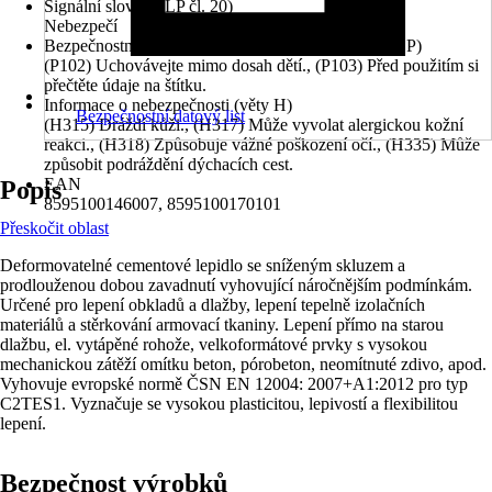
Signální slovo (CLP čl. 20)
Nebezpečí
Bezpečnostní pokyny (preventivní prohlášení - věty P)
(P102) Uchovávejte mimo dosah dětí., (P103) Před použitím si
přečtěte údaje na štítku.
Informace o nebezpečnosti (věty H)
Bezpečnostní datový list
(H315) Dráždí kůži., (H317) Může vyvolat alergickou kožní
reakci., (H318) Způsobuje vážné poškození očí., (H335) Může
způsobit podráždění dýchacích cest.
EAN
Popis
8595100146007, 8595100170101
Přeskočit oblast
Deformovatelné cementové lepidlo se sníženým skluzem a
prodlouženou dobou zavadnutí vyhovující náročnějším podmínkám.
Určené pro lepení obkladů a dlažby, lepení tepelně izolačních
materiálů a stěrkování armovací tkaniny. Lepení přímo na starou
dlažbu, el. vytápěné rohože, velkoformátové prvky s vysokou
mechanickou zátěží omítku beton, pórobeton, neomítnuté zdivo, apod.
Vyhovuje evropské normě ČSN EN 12004: 2007+A1:2012 pro typ
C2TES1. Vyznačuje se vysokou plasticitou, lepivostí a flexibilitou
lepení.
Bezpečnost výrobků