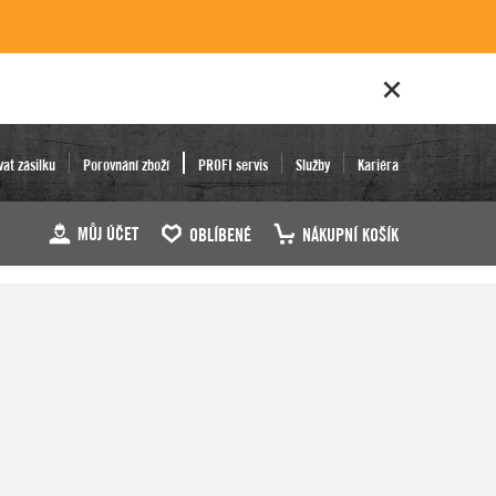
vat zásilku
Porovnání zboží
PROFI servis
Služby
Kariéra
MŮJ ÚČET
OBLÍBENÉ
NÁKUPNÍ KOŠÍK