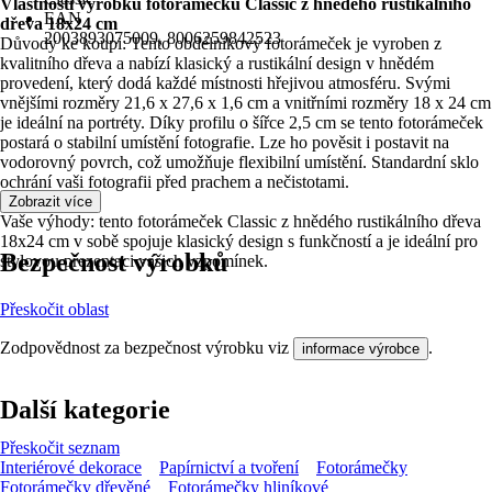
Vlastnosti výrobku fotorámečku Classic z hnědého rustikálního
EAN
dřeva 18x24 cm
2003893075009, 8006259842523
Důvody ke koupi: Tento obdélníkový fotorámeček je vyroben z
kvalitního dřeva a nabízí klasický a rustikální design v hnědém
provedení, který dodá každé místnosti hřejivou atmosféru. Svými
vnějšími rozměry 21,6 x 27,6 x 1,6 cm a vnitřními rozměry 18 x 24 cm
je ideální na portréty. Díky profilu o šířce 2,5 cm se tento fotorámeček
postará o stabilní umístění fotografie. Lze ho pověsit i postavit na
vodorovný povrch, což umožňuje flexibilní umístění. Standardní sklo
ochrání vaši fotografii před prachem a nečistotami.
Zobrazit více
Vaše výhody: tento fotorámeček Classic z hnědého rustikálního dřeva
18x24 cm v sobě spojuje klasický design s funkčností a je ideální pro
Bezpečnost výrobků
stylovou prezentaci vašich vzpomínek.
Přeskočit oblast
Zodpovědnost za bezpečnost výrobku viz
.
informace výrobce
Další kategorie
Přeskočit seznam
Interiérové dekorace
Papírnictví a tvoření
Fotorámečky
Fotorámečky dřevěné
Fotorámečky hliníkové