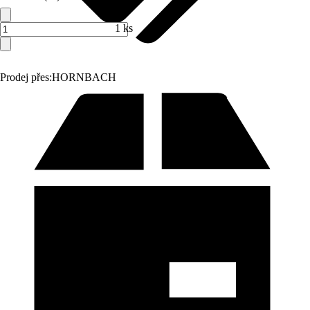
1 ks
Prodej přes:
HORNBACH