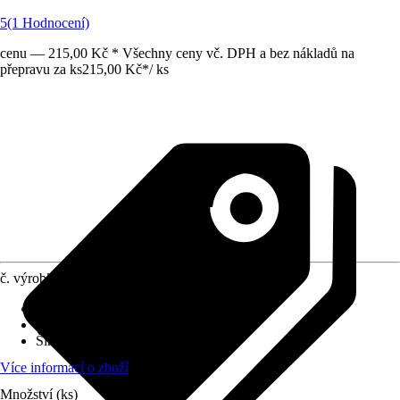
5
(1 Hodnocení)
cenu — 215,00 Kč * Všechny ceny vč. DPH a bez nákladů na
přepravu za ks
215,00 Kč
*
/
ks
č. výrobku
3893075
Pasparta
:
Ne
Typ skla
:
Normální sklo
Šířka profilu
:
2,5 cm
Více informací o zboží
Množství (ks)