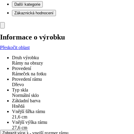
Další kategorie
Zákaznická hodnocení
Informace o výrobku
Přeskočit oblast
Druh výrobku
Rámy na obrazy
Provedení
Rámeček na fotku
Provedení rámu
Dřevo
Typ skla
Normální sklo
Základní barva
Hnědá
Vnější šířka rámu
21,6 cm
Vnější výška rámu
27,6 cm
Hloubka - vnejší rozmer rámu
Zobrazit více