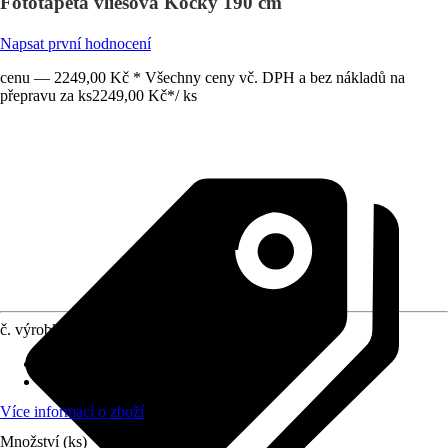
Fototapeta vliesová Kočky 190 cm
Napsat první hodnocení
cenu — 2249,00 Kč * Všechny ceny vč. DPH a bez nákladů na
přepravu za ks
2249,00 Kč
*
/
ks
č. výrobku
10402388
počet dílů
:
4
Rozměry (ŠxV)
:
190 x 190 cm
Více informací o zboží
Množství (ks)