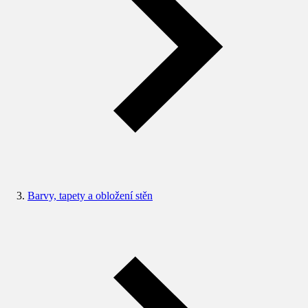
Barvy, tapety a obložení stěn