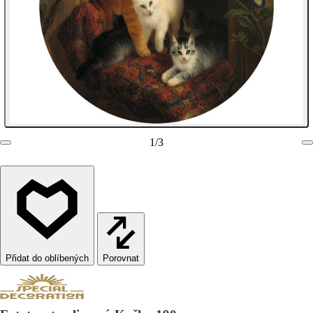
1
/
3
Porovnat