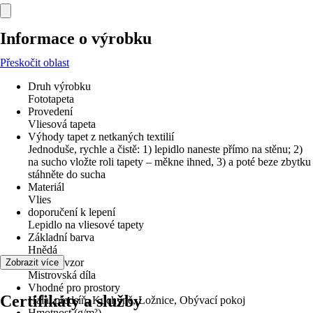
Informace o výrobku
Přeskočit oblast
Druh výrobku
Fototapeta
Provedení
Vliesová tapeta
Výhody tapet z netkaných textilií
Jednoduše, rychle a čistě: 1) lepidlo naneste přímo na stěnu; 2)
na sucho vložte roli tapety – měkne ihned, 3) a poté beze zbytku
stáhněte do sucha
Materiál
Vlies
doporučení k lepení
Lepidlo na vliesové tapety
Základní barva
Hnědá
Dekor / vzor
Zobrazit více
Mistrovská díla
Vhodné pro prostory
Certifikáty a služby
Hala/ předsíň, Kuchyně, Ložnice, Obývací pokoj
Hmotnost (g/m²)