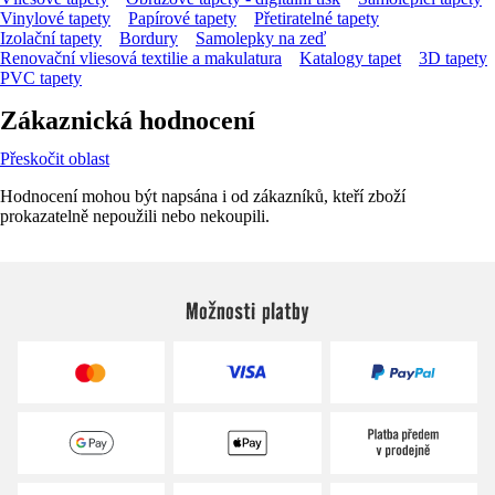
Vinylové tapety
Papírové tapety
Přetiratelné tapety
Izolační tapety
Bordury
Samolepky na zeď
Renovační vliesová textilie a makulatura
Katalogy tapet
3D tapety
PVC tapety
Zákaznická hodnocení
Přeskočit oblast
Hodnocení mohou být napsána i od zákazníků, kteří zboží
prokazatelně nepoužili nebo nekoupili.
Možnosti platby