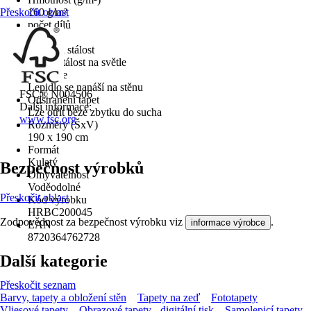
Přeskočit oblast
160 g/m²
počet dílů
4
Barevná stálost
Dobrá stálost na světle
Aplikace
Lepidlo se nanáší na stěnu
FSC® N004506
Odstranění tapet
Další informace:
Lze otřít beze zbytku do sucha
www.fsc.org
Rozměry (ŠxV)
190 x 190 cm
Formát
Kulatý
Bezpečnost výrobků
Omyvatelnost
Voděodolné
Přeskočit oblast
Kód výrobku
HRBC200045
Zodpovědnost za bezpečnost výrobku viz
.
informace výrobce
EAN
8720364762728
Další kategorie
Přeskočit seznam
Barvy, tapety a obložení stěn
Tapety na zeď
Fototapety
Vliesové tapety
Obrazové tapety - digitální tisk
Samolepicí tapety