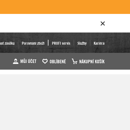
vat zásilku
Porovnání zboží
PROFI servis
Služby
Kariéra
MŮJ ÚČET
OBLÍBENÉ
NÁKUPNÍ KOŠÍK