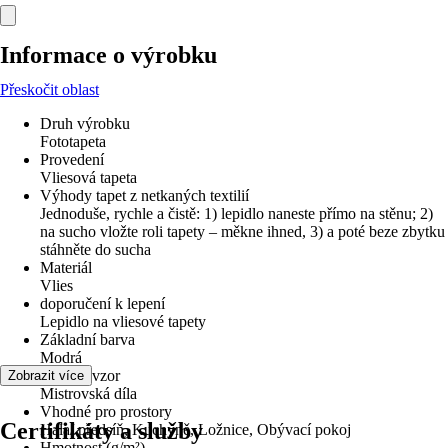
Informace o výrobku
Přeskočit oblast
Druh výrobku
Fototapeta
Provedení
Vliesová tapeta
Výhody tapet z netkaných textilií
Jednoduše, rychle a čistě: 1) lepidlo naneste přímo na stěnu; 2)
na sucho vložte roli tapety – měkne ihned, 3) a poté beze zbytku
stáhněte do sucha
Materiál
Vlies
doporučení k lepení
Lepidlo na vliesové tapety
Základní barva
Modrá
Dekor / vzor
Zobrazit více
Mistrovská díla
Vhodné pro prostory
Certifikáty a služby
Hala/ předsíň, Kuchyně, Ložnice, Obývací pokoj
Hmotnost (g/m²)