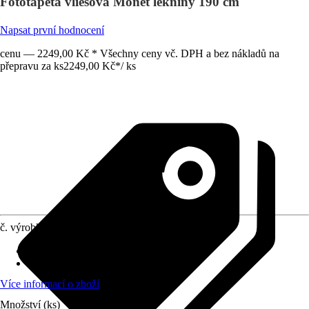
Fototapeta vliesová Monet lekníny 190 cm
Napsat první hodnocení
cenu — 2249,00 Kč * Všechny ceny vč. DPH a bez nákladů na
přepravu za ks
2249,00 Kč
*
/
ks
č. výrobku
10402379
počet dílů
:
4
Rozměry (ŠxV)
:
190 x 190 cm
Více informací o zboží
Množství (ks)