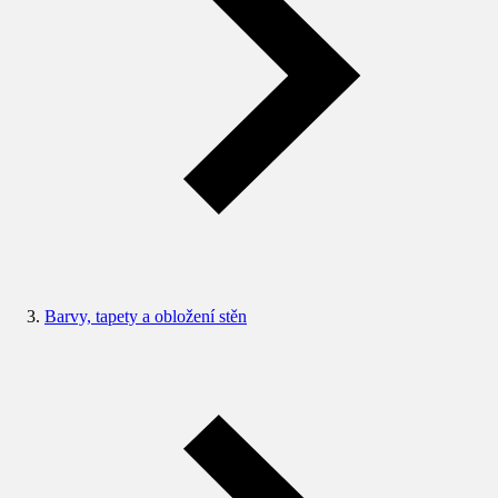
Barvy, tapety a obložení stěn