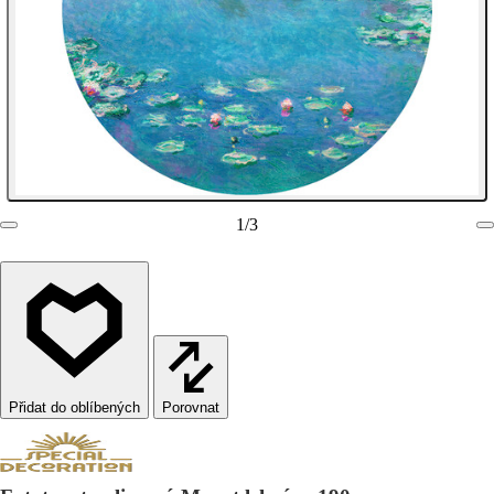
1
/
3
Porovnat