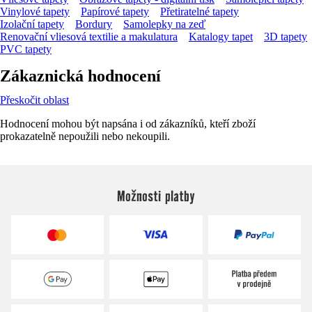
Vinylové tapety
Papírové tapety
Přetiratelné tapety
Izolační tapety
Bordury
Samolepky na zeď
Renovační vliesová textilie a makulatura
Katalogy tapet
3D tapety
PVC tapety
Zákaznická hodnocení
Přeskočit oblast
Hodnocení mohou být napsána i od zákazníků, kteří zboží
prokazatelně nepoužili nebo nekoupili.
Možnosti platby