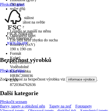
Přeskočit oblast
160 g/m²
počet dílů
4
Barevná stálost
Dobrá stálost na světle
Aplikace
Lepidlo se nanáší na stěnu
FSC® N004506
Odstranění tapet
Další informace:
Lze otřít beze zbytku do sucha
www.fsc.org
Rozměry (ŠxV)
190 x 190 cm
Formát
Kulatý
Bezpečnost výrobků
Omyvatelnost
Voděodolné
Přeskočit oblast
Kód výrobku
HRBC200036
Zodpovědnost za bezpečnost výrobku viz
.
informace výrobce
EAN
8720364762636
Další kategorie
Přeskočit seznam
Barvy, tapety a obložení stěn
Tapety na zeď
Fototapety
Vliesové tapety
Obrazové tapety - digitální tisk
Samolepicí tapety