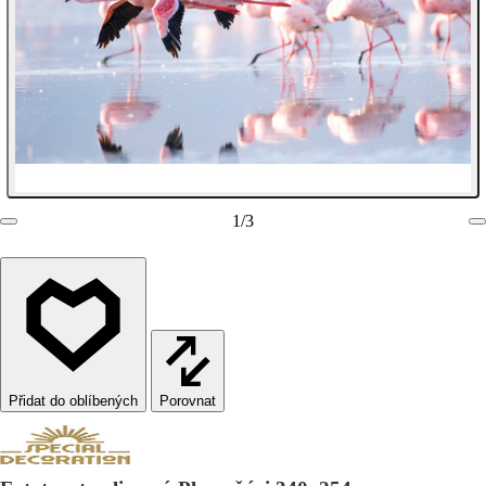
1
/
3
Porovnat