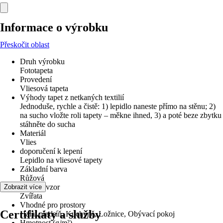
Informace o výrobku
Přeskočit oblast
Druh výrobku
Fototapeta
Provedení
Vliesová tapeta
Výhody tapet z netkaných textilií
Jednoduše, rychle a čistě: 1) lepidlo naneste přímo na stěnu; 2)
na sucho vložte roli tapety – měkne ihned, 3) a poté beze zbytku
stáhněte do sucha
Materiál
Vlies
doporučení k lepení
Lepidlo na vliesové tapety
Základní barva
Růžová
Dekor / vzor
Zobrazit více
Zvířata
Vhodné pro prostory
Certifikáty a služby
Hala/ předsíň, Kuchyně, Ložnice, Obývací pokoj
Hmotnost (g/m²)