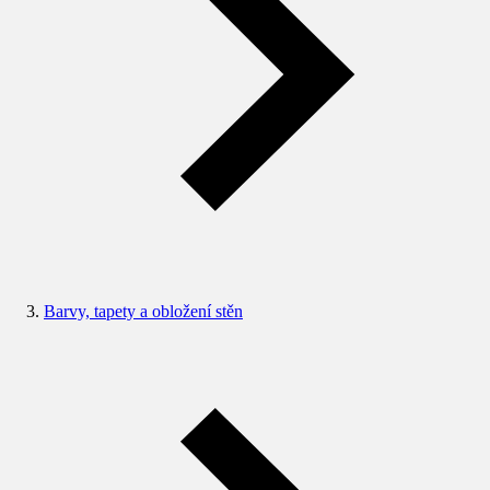
Barvy, tapety a obložení stěn