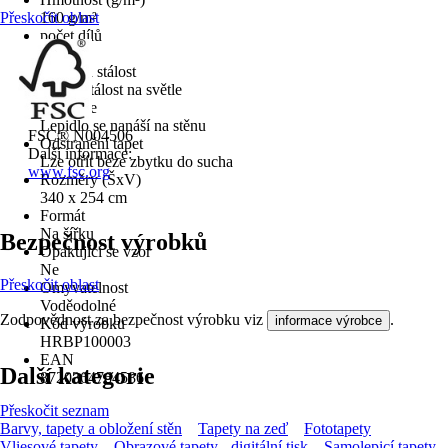
Přeskočit oblast
160 g/m²
počet dílů
7
Barevná stálost
Dobrá stálost na světle
Aplikace
Lepidlo se nanáší na stěnu
FSC® N004506
Odstranění tapet
Další informace:
Lze otřít beze zbytku do sucha
www.fsc.org
Rozměry (ŠxV)
340 x 254 cm
Formát
Na šířku
Bezpečnost výrobků
Opakující se vzor
Ne
Přeskočit oblast
Omyvatelnost
Voděodolné
Zodpovědnost za bezpečnost výrobku viz
.
informace výrobce
Kód výrobku
HRBP100003
EAN
Další kategorie
8720364764586
Přeskočit seznam
Barvy, tapety a obložení stěn
Tapety na zeď
Fototapety
Vliesové tapety
Obrazové tapety - digitální tisk
Samolepicí tapety