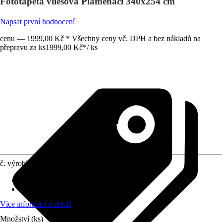
Fototapeta vliesová Plameňáci 340x254 cm
Napsat první hodnocení
cenu — 1999,00 Kč * Všechny ceny vč. DPH a bez nákladů na
přepravu za ks
1999,00 Kč
*
/
ks
č. výrobku
10402509
počet dílů
:
7
Rozměry (ŠxV)
:
340 x 254 cm
Více informací o zboží
Množství (ks)