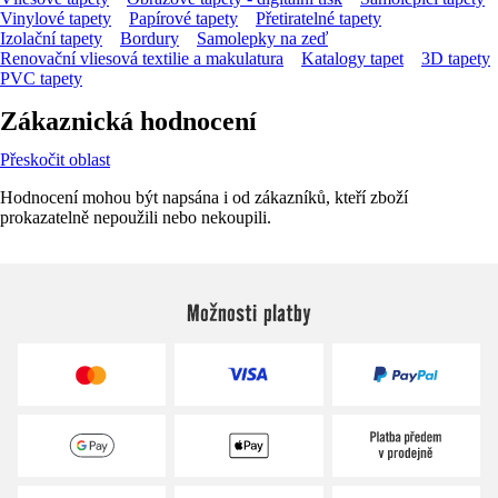
Vinylové tapety
Papírové tapety
Přetiratelné tapety
Izolační tapety
Bordury
Samolepky na zeď
Renovační vliesová textilie a makulatura
Katalogy tapet
3D tapety
PVC tapety
Zákaznická hodnocení
Přeskočit oblast
Hodnocení mohou být napsána i od zákazníků, kteří zboží
prokazatelně nepoužili nebo nekoupili.
Možnosti platby