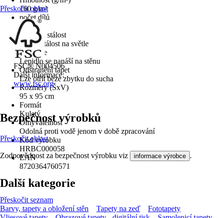
Přeskočit oblast
160 g/m²
počet dílů
2
Barevná stálost
Dobrá stálost na světle
Aplikace
Lepidlo se nanáší na stěnu
FSC® N004506
Odstranění tapet
Další informace:
Lze otřít beze zbytku do sucha
www.fsc.org
Rozměry (ŠxV)
95 x 95 cm
Formát
Kulatý
Bezpečnost výrobků
Omyvatelnost
Odolná proti vodě jenom v době zpracování
Přeskočit oblast
Kód výrobku
HRBC000058
Zodpovědnost za bezpečnost výrobku viz
.
informace výrobce
EAN
8720364760571
Další kategorie
Přeskočit seznam
Barvy, tapety a obložení stěn
Tapety na zeď
Fototapety
Vliesové tapety
Obrazové tapety - digitální tisk
Samolepicí tapety