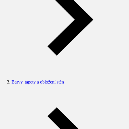
Barvy, tapety a obložení stěn