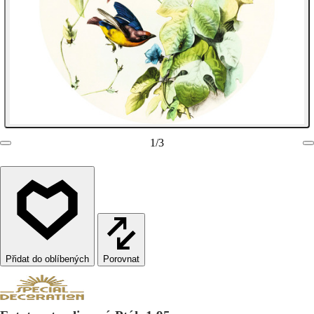
1
/
3
Porovnat