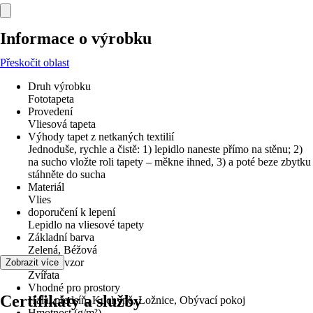
Informace o výrobku
Přeskočit oblast
Druh výrobku
Fototapeta
Provedení
Vliesová tapeta
Výhody tapet z netkaných textilií
Jednoduše, rychle a čistě: 1) lepidlo naneste přímo na stěnu; 2)
na sucho vložte roli tapety – měkne ihned, 3) a poté beze zbytku
stáhněte do sucha
Materiál
Vlies
doporučení k lepení
Lepidlo na vliesové tapety
Základní barva
Zelená, Béžová
Dekor / vzor
Zobrazit více
Zvířata
Vhodné pro prostory
Certifikáty a služby
Hala/ předsíň, Kuchyně, Ložnice, Obývací pokoj
Hmotnost (g/m²)