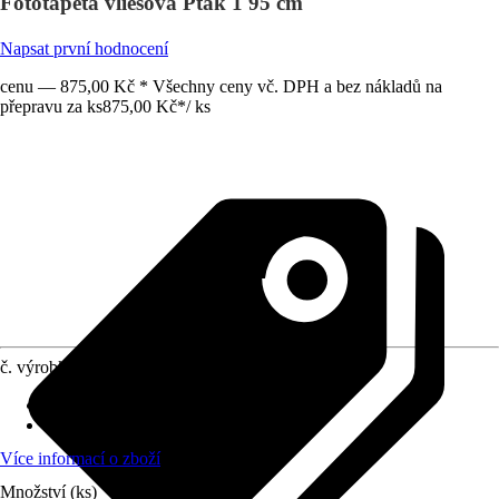
Fototapeta vliesová Pták 1 95 cm
Napsat první hodnocení
cenu — 875,00 Kč * Všechny ceny vč. DPH a bez nákladů na
přepravu za ks
875,00 Kč
*
/
ks
č. výrobku
10402194
počet dílů
:
2
Rozměry (ŠxV)
:
95 x 95 cm
Více informací o zboží
Množství (ks)