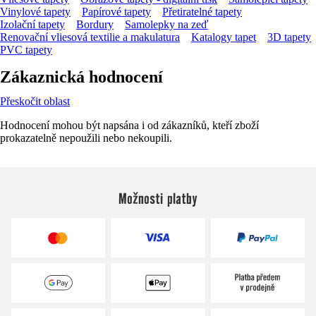
Vinylové tapety
Papírové tapety
Přetiratelné tapety
Izolační tapety
Bordury
Samolepky na zeď
Renovační vliesová textilie a makulatura
Katalogy tapet
3D tapety
PVC tapety
Zákaznická hodnocení
Přeskočit oblast
Hodnocení mohou být napsána i od zákazníků, kteří zboží
prokazatelně nepoužili nebo nekoupili.
Možnosti platby