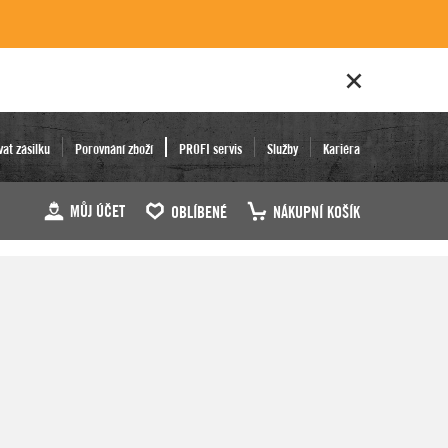
vat zásilku
Porovnání zboží
PROFI servis
Služby
Kariéra
MŮJ ÚČET
OBLÍBENÉ
NÁKUPNÍ KOŠÍK