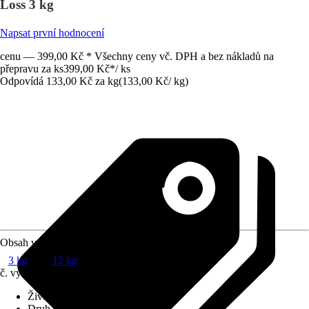
Loss 3 kg
Napsat první hodnocení
cenu — 399,00 Kč * Všechny ceny vč. DPH a bez nákladů na
přepravu za ks
399,00 Kč
*
/
ks
Odpovídá 133,00 Kč za kg
(
133,00 Kč
/
kg
)
Obsah v kg
3 kg
12 kg
č. výrobku
10628108
Životní fáze
:
Dospělost
Druh krmiva
:
Kompletní krmivo