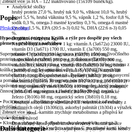
helveticus HA – 122 inaktivováno (15x109 buněk/kg).
Zobrazit více
Analytické složky
hrubý protein 27,0 %, hrubý tuk 9,0 %, vlhkost 10,0 %, hrubý
Popis
popel 5,5 %, hrubá vláknina 9,5 %, vápník 1,2 %, fosfor 0,8 %,
sodík 0,3 %, omega-3 mastné kyseliny 0,3 %, omega-6 mastné
Přeskočit oblast
kyseliny 1,5 %, EPA (20:5 n-3) 0,02 %, DHA (22:6 n-3) 0,05
%.
Hypoalergenní receptura Králík a rýže pro dospělé psy všech
Doplňkové látky (na kg)
plemen s problémy s nadváhou
Nutriční doplňkové látky v 1 kg: vitamín A (3a672a) 23000 IU,
vitamín D3 (3a671) 1700 IU, vitamín E (3a700) 550 mg,
Superprémiové hypoalergenní krmivo s jediným zdrojem živočišného
vitamín C (3a312) 350 mg, taurin (3a370) 1500 mg,
proteinu speciálně navržené pro psy s potřebou snížit tělesnou
cholinchlorid (3a890) 1800 mg, L-karnitin (3a910) 300 mg,
hmotnost. Snížený obsah tuku a vysoký obsah dietetického proteinu z
vitamín B1 (3a821) 3 mg, vitamín B2 (3a825i) 11 mg, biotin
králíka pomáhají udržet optimální váhu. L-KARNITIN zrychluje
(3a880) 4 mg, kyselina listová (3a316) 1,4 mg, vitamín B6
metabolismus a pomáhá spalovat tuk. Psyllium udržuje pocit nasycení
(3a831) 3 mg, D-pantothenan vápenatý (3a841) 30 mg,
a pomáhá bránit přejídání. Receptury jsou obohaceny o probiotika pro
niacinamid (3a315) 38 mg, vitamín B12 0,12 mg, jód (3b201)
správnou rovnováhu střevní mikroflóry a ostropeřec, který podporuje
0,9 mg, organický zinek (3b606) 100 mg, organický mangan
činnost jater, čistí organismus a zbavuje jej škodlivých toxinů.
(3b504) 45 mg, organická měď (3b406) 20 mg, organické
železo (3b106) 88 mg, organický selen (3b810) 0,18 mg.
• Pocit nasycení - Psyllium podporuje pocit nasycení a zabraňuje
Obsahuje antioxidanty schválené EU: tokoferolové extrakty z
přejídání
rostlinných olejů (1b306(i)), askorbyl palmitát (1b304) a výtažek
• Spalování tuku - L-karnitin zrychluje metabolismus a přispívá ke
Zobrazit více
z rozmarýnu.
spalování tuku
Krmný návod
• Klouby a chrupavky - S obsahem chondroprotektiv, omega-3
Doporučený denní příjem krmiva uvedený v krmné tabulce
Další kategorie
nenasycených mastných kyselin a vitamínu C pro zdravé kosti, klouby
rozdělte během dne na 2-3 stejné porce. Podávejte suché nebo