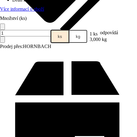
Více informací o zboží
Množství (ks)
odpovídá
1 ks
ks
kg
3,000 kg
Prodej přes:
HORNBACH