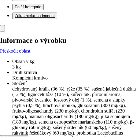
Další kategorie
Zákaznická hodnocení
Informace o výrobku
Přeskočit oblast
Obsah v kg
3 kg
Druh krmiva
Kompletní krmivo
Složení
dehydrovaný králík (36 %), rýže (35 %), sušená jablečná dužina
(12 %), lignocelulóza (10 %), kuřecí tuk, přírodní aroma,
pivovarské kvasnice, lososový olej (1 %), semena a slupky
psyllia (0,5 %), hrachová mouka, glukosamin (300 mg/kg),
frukto-oligosacharidy (230 mg/kg), chondroitin sulfát (230
mg/kg), mannan-oligosacharidy (180 mg/kg), juka schidigera
(180 mg/kg), semena ostropestřce mariánského (110 mg/kg), β-
glukany (60 mg/kg), sušený srdečník (60 mg/kg), sušený
rakytník řešetlákový (60 mg/kg), probiotika Lactobacillus