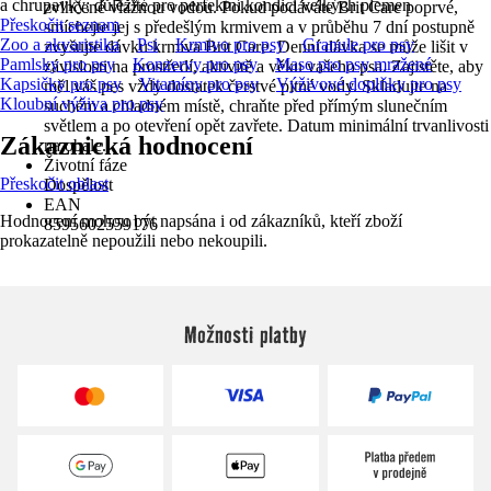
a chrupavky; důležité pro perfektní kondici velkých plemen
zvlhčené vlažnou vodou. Pokud podáváte Brit Care poprvé,
Přeskočit seznam
smíchejte jej s předešlým krmivem a v průběhu 7 dní postupně
Zoo a akvaristika
Psi
Krmivo pro psy
Granule pro psy
zvyšujte dávku krmiva Brit Care. Denní dávka se může lišit v
Pamlsky pro psy
Konzervy pro psy
Maso pro psy mražené
závislosti na prostředí, aktivitě a věku vašeho psa. Zajistěte, aby
Kapsičky pro psy
Vitamíny pro psy
Výživové doplňky pro psy
měl váš pes vždy dostatek čerstvé pitné vody. Skladujte na
Kloubní výživa pro psy
suchém a chladném místě, chraňte před přímým slunečním
světlem a po otevření opět zavřete. Datum minimální trvanlivosti
Zákaznická hodnocení
na obale.
Životní fáze
Přeskočit oblast
Dospělost
EAN
Hodnocení mohou být napsána i od zákazníků, kteří zboží
8595602559176
prokazatelně nepoužili nebo nekoupili.
Možnosti platby