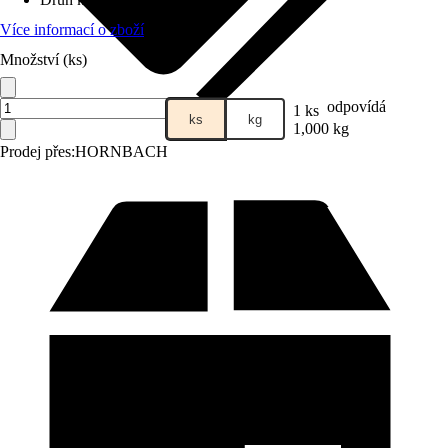
Více informací o zboží
Množství (ks)
odpovídá
1 ks
ks
kg
1,000 kg
Prodej přes:
HORNBACH