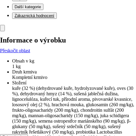
Další kategorie
Zákaznická hodnocení
Informace o výrobku
Přeskočit oblast
Obsah v kg
1 kg
Druh krmiva
Kompletní krmivo
Složení
kuře (32 %) (dehydrované kuře, hydrolyzované kuře), oves (30
%), dehydrovaný hmyz (14 %), sušená jablečná dužina,
lignocelulóza, kuřecí tuk, přírodní aroma, pivovarské kvasnice,
lososový olej (2 %), hrachová mouka, glukosamin (260 mg/kg),
frukto-oligosacharidy (200 mg/kg), chondroitin sulfát (200
mg/kg), mannan-oligosacharidy (150 mg/kg), juka schidigera
(150 mg/kg), semena ostropestřce mariánského (90 mg/kg), β-
glukany (50 mg/kg), sušený srdečník (50 mg/kg), sušený
rakytník řešetlákový (50 mg/kg), probiotika Lactobacillus