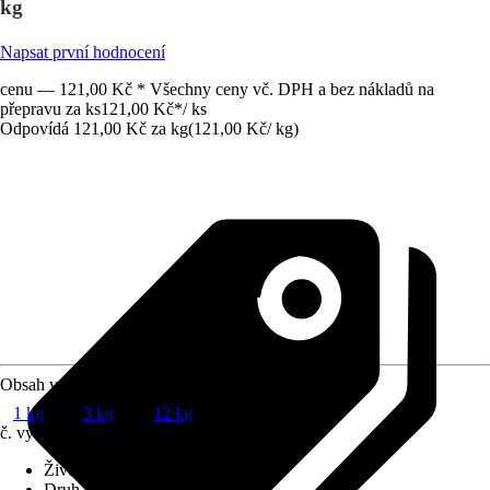
kg
Napsat první hodnocení
cenu — 121,00 Kč * Všechny ceny vč. DPH a bez nákladů na
přepravu za ks
121,00 Kč
*
/
ks
Odpovídá 121,00 Kč za kg
(
121,00 Kč
/
kg
)
Obsah v kg
1 kg
3 kg
12 kg
č. výrobku
10626398
Životní fáze
:
Senior
Druh krmiva
:
Kompletní krmivo