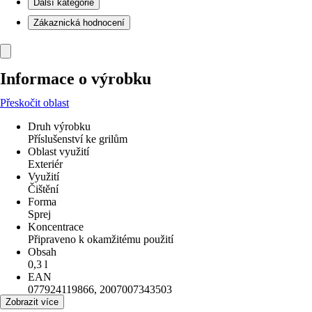
Další kategorie
Zákaznická hodnocení
Informace o výrobku
Přeskočit oblast
Druh výrobku
Příslušenství ke grilům
Oblast využití
Exteriér
Využití
Čištění
Forma
Sprej
Koncentrace
Připraveno k okamžitému použití
Obsah
0,3 l
EAN
077924119866, 2007007343503
Zobrazit více