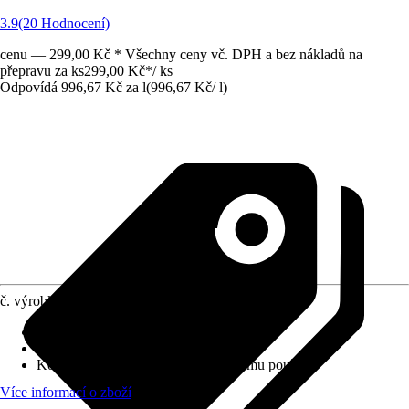
3.9
(20 Hodnocení)
cenu — 299,00 Kč * Všechny ceny vč. DPH a bez nákladů na
přepravu za ks
299,00 Kč
*
/
ks
Odpovídá 996,67 Kč za l
(
996,67 Kč
/
l
)
č. výrobku
10195619
Obsah
:
0,3 l
Forma
:
Sprej
Koncentrace
:
Připraveno k okamžitému použití
Více informací o zboží