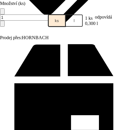
Množství (ks)
odpovídá
1 ks
ks
l
0,300 l
Prodej přes:
HORNBACH