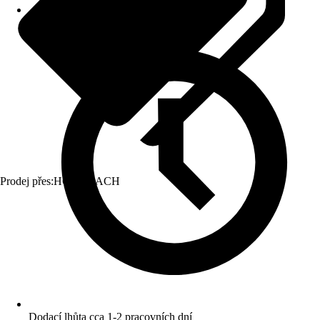
Prodej přes:
HORNBACH
Dodací lhůta cca 1-2 pracovních dní