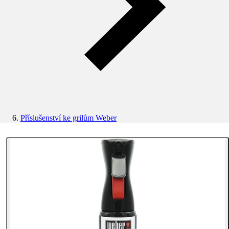
Příslušenství ke grilům Weber