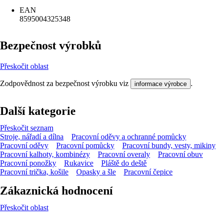
EAN
8595004325348
Bezpečnost výrobků
Přeskočit oblast
Zodpovědnost za bezpečnost výrobku viz
.
informace výrobce
Další kategorie
Přeskočit seznam
Stroje, nářadí a dílna
Pracovní oděvy a ochranné pomůcky
Pracovní oděvy
Pracovní pomůcky
Pracovní bundy, vesty, mikiny
Pracovní kalhoty, kombinézy
Pracovní overaly
Pracovní obuv
Pracovní ponožky
Rukavice
Pláště do deště
Pracovní trička, košile
Opasky a šle
Pracovní čepice
Zákaznická hodnocení
Přeskočit oblast