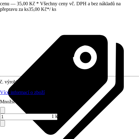
cenu — 35,00 Kč * Všechny ceny vč. DPH a bez nákladů na
přepravu za ks
35,00 Kč
*
/
ks
č. výrobku
8759342
Více informací o zboží
Množství (ks)
1 ks