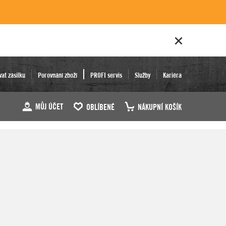
vat zásilku
Porovnání zboží
PROFI servis
Služby
Kariéra
MŮJ ÚČET
OBLÍBENÉ
NÁKUPNÍ KOŠÍK