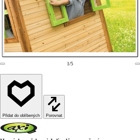
1
/
5
Porovnat