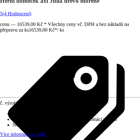
Herní domeček axi Julia dřevo mořené
5
(4 Hodnocení)
cenu — 16539,00 Kč * Všechny ceny vč. DPH a bez nákladů na
přepravu za ks
16539,00 Kč
*
/
ks
č. výrobku
8691566
Doporučený věk
:
Od 3 let
Použití
:
Dětský zahradní program pro domácí využití
Normy/Certifikáty
:
-
Více informací o zboží