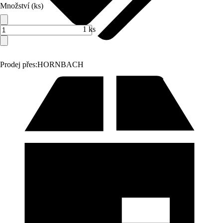
Množství (ks)
1 ks
Prodej přes:
HORNBACH