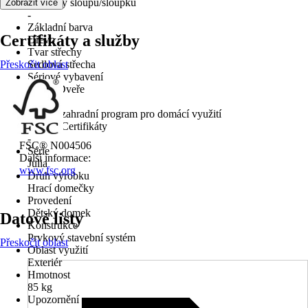
Rozměry sloupů/sloupků
Zobrazit více
-
Základní barva
Certifikáty a služby
Dřevo
Tvar střechy
Přeskočit oblast
Sedlová střecha
Sériové vybavení
Okno, Dveře
Použití
Dětský zahradní program pro domácí využití
Normy/Certifikáty
-
FSC® N004506
Série
Další informace:
Julia
www.fsc.org
Druh výrobku
Hrací domečky
Provedení
Dětský domek
Datové listy
Konstrukce
Prvkový stavební systém
Přeskočit oblast
Oblast využití
Exteriér
Hmotnost
85 kg
Upozornění