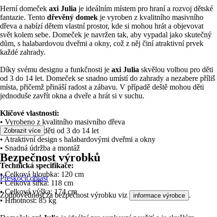
Herní domeček
axi Julia
je ideálním místem pro hraní a rozvoj dětské
fantazie. Tento
dřevěný domek
je vyroben z kvalitního masivního
dřeva a nabízí dětem vlastní prostor, kde si mohou hrát a objevovat
svět kolem sebe. Domeček je navržen tak, aby vypadal jako skutečný
dům, s halabardovou dveřmi a okny, což z něj činí atraktivní prvek
každé zahrady.
Díky svému designu a funkčnosti je
axi Julia
skvělou volbou pro děti
od 3 do 14 let. Domeček se snadno umístí do zahrady a nezabere příliš
místa, přičemž přináší radost a zábavu. V případě deště mohou děti
jednoduše zavřít okna a dveře a hrát si v suchu.
Klíčové vlastnosti:
• Vyrobeno z kvalitního masivního dřeva
• Vhodné pro děti od 3 do 14 let
Zobrazit více
• Atraktivní design s halabardovými dveřmi a okny
• Snadná údržba a montáž
Bezpečnost výrobků
Technická specifikace:
• Celková hloubka: 120 cm
Přeskočit oblast
• Celková šířka: 118 cm
• Celková výška: 174 cm
Zodpovědnost za bezpečnost výrobku viz
.
informace výrobce
• Hmotnost: 85 kg