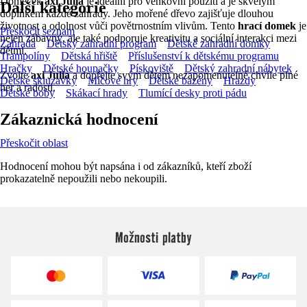
Domeček
axi Julia
je ideální pro venkovní použití a je skvělým
Další kategorie
doplňkem každé zahrady. Jeho mořené dřevo zajišťuje dlouhou
životnost a odolnost vůči povětrnostním vlivům. Tento
hrací domek
je
Přeskočit seznam
nejen zábavný, ale také podporuje kreativitu a sociální interakci mezi
Zahrada
Dětský zahradní program
Dětské zahradní domky
dětmi.
Trampolíny
Dětská hřiště
Příslušenství k dětskému programu
Hračky
Dětské houpačky
Pískoviště
Dětský zahradní nábytek
Zvolte
axi Julia
a dopřejte svým dětem nezapomenutelné chvíle plné
Dětské skluzavky
Míčové hry
Dětské bazény
Hrazdy
her a radosti.
Dětské boby
Skákací hrady
Tlumící desky proti pádu
Zákaznická hodnocení
Přeskočit oblast
Hodnocení mohou být napsána i od zákazníků, kteří zboží
prokazatelně nepoužili nebo nekoupili.
Možnosti platby