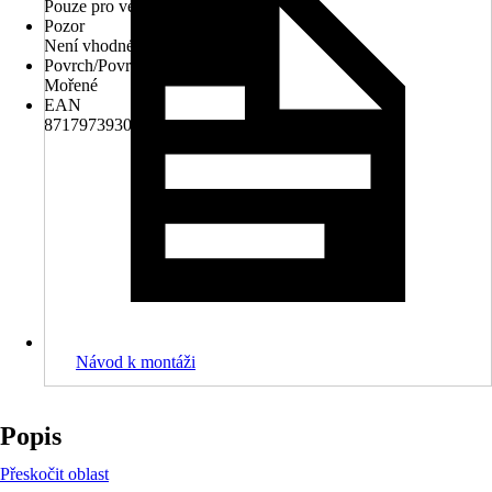
Pouze pro venkovní použití.
Pozor
Není vhodné pro děti do 3 let.
Povrch/Povrchová úprava
Mořené
EAN
8717973930617
Návod k montáži
Popis
Přeskočit oblast