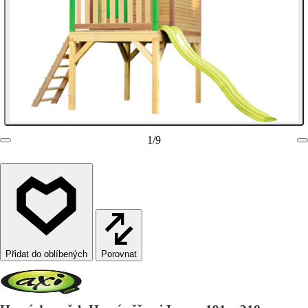
1
/
9
Porovnat