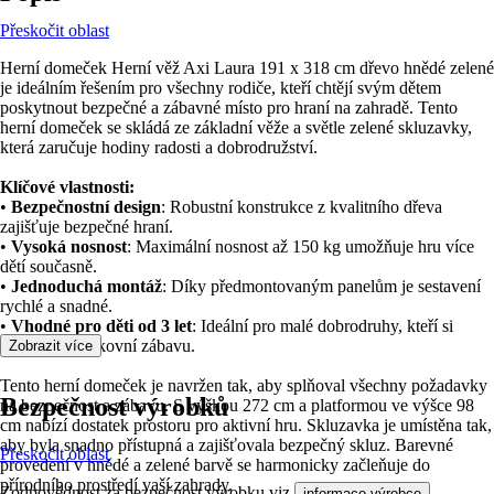
Přeskočit oblast
Herní domeček Herní věž Axi Laura 191 x 318 cm dřevo hnědé zelené
je ideálním řešením pro všechny rodiče, kteří chtějí svým dětem
poskytnout bezpečné a zábavné místo pro hraní na zahradě. Tento
herní domeček se skládá ze základní věže a světle zelené skluzavky,
která zaručuje hodiny radosti a dobrodružství.
Klíčové vlastnosti:
•
Bezpečnostní design
: Robustní konstrukce z kvalitního dřeva
zajišťuje bezpečné hraní.
•
Vysoká nosnost
: Maximální nosnost až 150 kg umožňuje hru více
dětí současně.
•
Jednoduchá montáž
: Díky předmontovaným panelům je sestavení
rychlé a snadné.
•
Vhodné pro děti od 3 let
: Ideální pro malé dobrodruhy, kteří si
chtějí užít venkovní zábavu.
Zobrazit více
Tento herní domeček je navržen tak, aby splňoval všechny požadavky
Bezpečnost výrobků
na bezpečnost a zábavu. S výškou 272 cm a platformou ve výšce 98
cm nabízí dostatek prostoru pro aktivní hru. Skluzavka je umístěna tak,
aby byla snadno přístupná a zajišťovala bezpečný skluz. Barevné
Přeskočit oblast
provedení v hnědé a zelené barvě se harmonicky začleňuje do
přírodního prostředí vaší zahrady.
Zodpovědnost za bezpečnost výrobku viz
.
informace výrobce