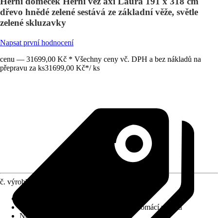
Herní domeček Herní věž axi Laura 191 x 318 cm
dřevo hnědé zelené sestává ze základní věže, světle
zelené skluzavky
Napsat první hodnocení
cenu — 31699,00 Kč * Všechny ceny vč. DPH a bez nákladů na
přepravu za ks
31699,00 Kč
*
/
ks
č. výrobku
12246659
Doporučený věk
:
Od 3 let
Použití
:
Dětský zahradní program pro domácí využití
Normy/Certifikáty
:
EN71