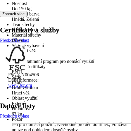
Nosnost
Do 150 kg
Základní barva
Zobrazit více
Hnědá, Zelená
Tvar střechy
Certifikáty a služby
Sedlová střecha
Materiál střechy
Přeskočit oblast
Dřevo
Sériové vybavení
Základní věž
Použití
Dětský zahradní program pro domácí využití
Normy/Certifikáty
EN71
FSC® N004506
Série
Další informace:
Laura
www.fsc.org
Druh výrobku
Hrací věž
Oblast využití
Exteriér
Datové listy
Hmotnost
63 kg
Přeskočit oblast
Pozor
Jen pro domácí použití., Nevhodné pro děti do tří let., Používat
pouze pod dohledem dospělé osoby.