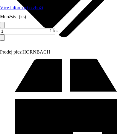
Více informací o zboží
Množství (ks)
1 ks
Prodej přes:
HORNBACH