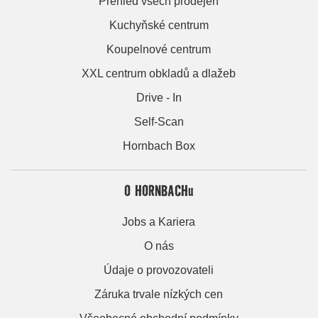
Přehled všech prodejen
Kuchyňské centrum
Koupelnové centrum
XXL centrum obkladů a dlažeb
Drive - In
Self-Scan
Hornbach Box
O HORNBACHu
Jobs a Kariera
O nás
Údaje o provozovateli
Záruka trvale nízkých cen