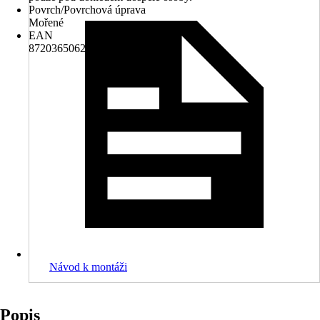
Povrch/Povrchová úprava
Mořené
EAN
8720365062155
Návod k montáži
Popis