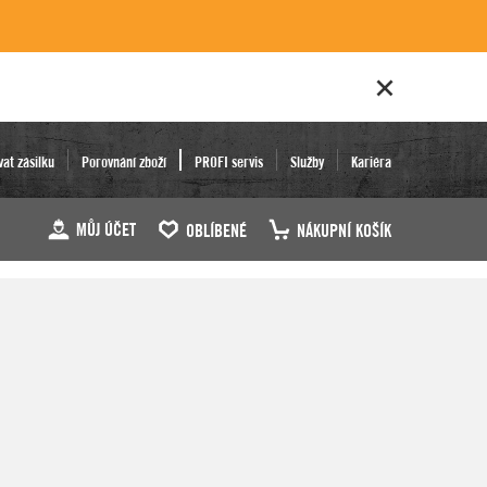
vat zásilku
Porovnání zboží
PROFI servis
Služby
Kariéra
MŮJ ÚČET
OBLÍBENÉ
NÁKUPNÍ KOŠÍK