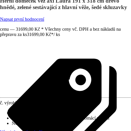
Herní domeček věž axi Laura 191 x 318 cm dřevo
hnědé, zelené sestávající z hlavní věže, šedé skluzavky
Napsat první hodnocení
cenu — 31699,00 Kč * Všechny ceny vč. DPH a bez nákladů na
přepravu za ks
31699,00 Kč
*
/
ks
č. výrobku
12246654
Doporučený věk
:
Od 3 let
Použití
:
Dětský zahradní program pro domácí využití
Normy/Certifikáty
:
EN71