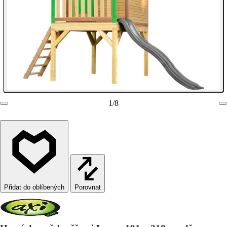
1
/
8
Porovnat