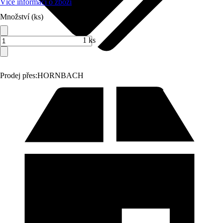
Více informací o zboží
Množství (ks)
1 ks
Prodej přes:
HORNBACH