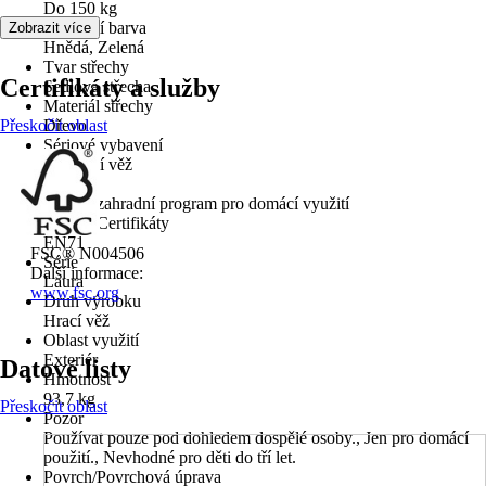
Do 150 kg
Základní barva
Zobrazit více
Hnědá, Zelená
Tvar střechy
Certifikáty a služby
Sedlová střecha
Materiál střechy
Přeskočit oblast
Dřevo
Sériové vybavení
Základní věž
Použití
Dětský zahradní program pro domácí využití
Normy/Certifikáty
EN71
FSC® N004506
Série
Další informace:
Laura
www.fsc.org
Druh výrobku
Hrací věž
Oblast využití
Exteriér
Datové listy
Hmotnost
93,7 kg
Přeskočit oblast
Pozor
Používat pouze pod dohledem dospělé osoby., Jen pro domácí
použití., Nevhodné pro děti do tří let.
Povrch/Povrchová úprava