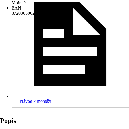
Mořené
EAN
8720365062179
Návod k montáži
Popis