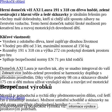
Přeskočit oblast
Herní domeček věž AXI Laura 191 x 318 cm dřevo hnědé, zelené
sestávající z hlavní věže a šedé skluzavky
je ideálním řešením pro
všechny malé dobrodruhy, kteří si chtějí užít spoustu zábavy na
čerstvém vzduchu. Tento herní domeček nabízí široké možnosti pro
kreativní hru a rozvoj motorických dovedností dětí.
Klíčové vlastnosti:
• Vyroben z odolného dřeva, které zajišťuje dlouhou životnost
• Vhodný pro děti od 3 let, maximální nosnost až 150 kg
• Rozměry 191 x 318 cm a výška 272 cm poskytují dostatek prostoru
pro hru
• Splňuje bezpečnostní normy EN 71 pro klid rodičů
Domeček AXI Laura je navržen tak, aby se snadno integroval do vaší
zahrady. Jeho hnědo-zelené provedení se harmonicky doplňuje s
Zobrazit více
přírodním prostředím. Díky výšce podesty 98 cm a skluzavce dlouhé
175 cm si děti mohou užívat vzrušující skluz a rozvíjet své motorické
Bezpečnost výrobků
schopnosti.
Montáž je jednoduchá a rychlá díky předmontovaným dílům, což šetří
Přeskočit oblast
čas a usnadňuje instalaci. Možnost umístění schodiště a skluzavky na
obě strany umožňuje přizpůsobení herního domečku vašim
Zodpovědnost za bezpečnost výrobku viz
.
informace výrobce
prostorovým potřebám.