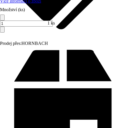
Více informací o zboží
Množství (ks)
1 ks
Prodej přes:
HORNBACH