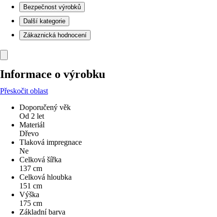
Bezpečnost výrobků
Další kategorie
Zákaznická hodnocení
Informace o výrobku
Přeskočit oblast
Doporučený věk
Od 2 let
Materiál
Dřevo
Tlaková impregnace
Ne
Celková šířka
137 cm
Celková hloubka
151 cm
Výška
175 cm
Základní barva