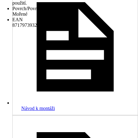
použití.
Povrch/Povrchová úprava
Mořené
EAN
8717973932734
Návod k montáži