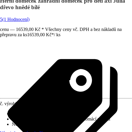
Herní domeček zahradní domeček pro děti axi Julia
dřevo hnědé bílé
5
(1 Hodnocení)
cenu — 16539,00 Kč * Všechny ceny vč. DPH a bez nákladů na
přepravu za ks
16539,00 Kč
*
/
ks
č. výrobku
10405521
Doporučený věk
:
Od 2 let
Použití
:
Dětský zahradní program pro domácí využití
Normy/Certifikáty
:
EN71