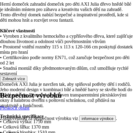
Herní domeček zahradní domeček pro děti AXI Julia dřevo hnědé bílé
je ideálním místem pro zábavu a kreativitu vašich dětí na zahradě.
Tento dřevěný domek nabízí bezpečné a inspirativní prostředí, kde si
děti mohou hrát a rozvíjet svou fantazii.
Klíčové vlastnosti
• Vyroben z kvalitního hemockého a cypřišového dřeva, které zajišťuje
dlouhou životnost a odolnost vůči povětrnostním vlivům
• Prostorné vnitřní rozměry 115 x 113 x 120-166 cm poskytují dostatek
místa pro hraní
• Certifikováno podle normy EN71, což zaručuje bezpečnost pro děti
od 2 let
• Snadná montáž díky předmontovaným dílům, což umožňuje rychlé
sestavení
Zobrazit více
Domeček AXI Julia je navržen tak, aby splňoval potřeby dětí i rodičů.
Jeho moderní design v kombinaci bílé a hnědé barvy se skvěle hodí do
Bezpečnost výrobků
každé zahrady. Domeček je vybaven transparentními plexisklovými
okny a halabrou dveřmi s poštovní schránkou, což přidává na
atraktivitě a funkčnosti.
Přeskočit oblast
Technická specifikace
Zodpovědnost za bezpečnost výrobku viz
.
informace výrobce
• Celková výška: 1750 mm
• Celková šířka: 1370 mm
• Celková hloubka: 1510 mm