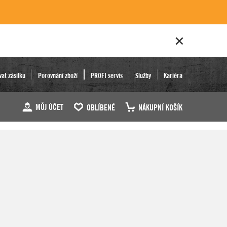
vat zásilku
Porovnání zboží
PROFI servis
Služby
Kariéra
MŮJ ÚČET
OBLÍBENÉ
NÁKUPNÍ KOŠÍK