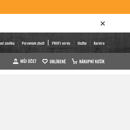
vat zásilku
Porovnání zboží
PROFI servis
Služby
Kariéra
MŮJ ÚČET
OBLÍBENÉ
NÁKUPNÍ KOŠÍK