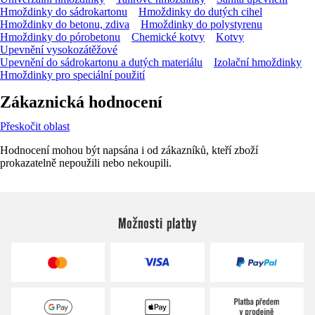
Hmoždinky do sádrokartonu
Hmoždinky do dutých cihel
Hmoždinky do betonu, zdiva
Hmoždinky do polystyrenu
Hmoždinky do pórobetonu
Chemické kotvy
Kotvy
Upevnění vysokozátěžové
Upevnění do sádrokartonu a dutých materiálu
Izolační hmoždinky
Hmoždinky pro speciální použití
Zákaznická hodnocení
Přeskočit oblast
Hodnocení mohou být napsána i od zákazníků, kteří zboží
prokazatelně nepoužili nebo nekoupili.
Možnosti platby