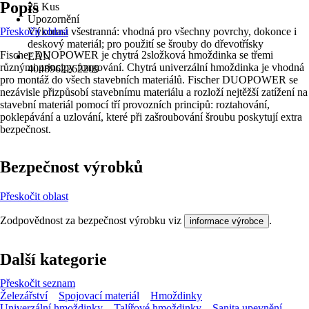
Popis
25 Kus
Upozornění
Přeskočit oblast
Výkonná všestranná: vhodná pro všechny povrchy, dokonce i
deskový materiál; pro použití se šrouby do dřevotřísky
Fischer DUOPOWER je chytrá 2složková hmoždinka se třemi
EAN
různými principy fungování. Chytrá univerzální hmoždinka je vhodná
4048962262209
pro montáž do všech stavebních materiálů. Fischer DUOPOWER se
nezávisle přizpůsobí stavebnímu materiálu a rozloží nejtěžší zatížení na
stavební materiál pomocí tří provozních principů: roztahování,
poklepávání a uzlování, které při zašroubování šroubu poskytují extra
bezpečnost.
Bezpečnost výrobků
Přeskočit oblast
Zodpovědnost za bezpečnost výrobku viz
.
informace výrobce
Další kategorie
Přeskočit seznam
Železářství
Spojovací materiál
Hmoždinky
Univerzální hmoždinky
Talířové hmoždinky
Sanita upevnění