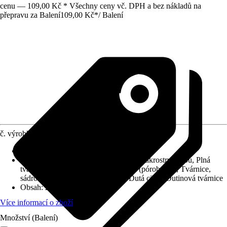
cenu — 109,00 Kč * Všechny ceny vč. DPH a bez nákladů na
přepravu za Balení
109,00 Kč
*
/
Balení
č. výrobku
10185473
Provedení
:
Univerzální hmoždinky
Oblast použití
:
Plná tvárnice s hustou mikrostrukturou, Plná
tvárnice s pórovitou mikrostrukturou (pórobeton), Tvárnice,
sádrokarton, sádrovláknité desky, Dutá cihla, Dutinová tvárnice
Obsah
:
25 Kus
Více informací o zboží
Množství (Balení)