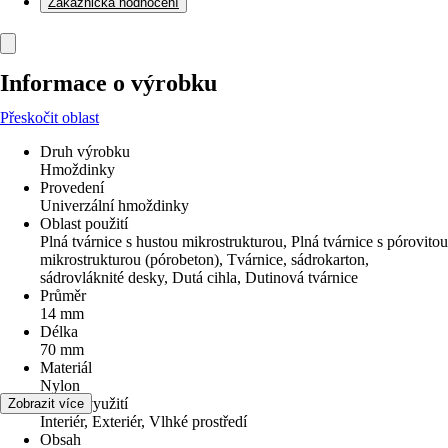
Zákaznická hodnocení
Informace o výrobku
Přeskočit oblast
Druh výrobku
Hmoždinky
Provedení
Univerzální hmoždinky
Oblast použití
Plná tvárnice s hustou mikrostrukturou, Plná tvárnice s pórovitou
mikrostrukturou (pórobeton), Tvárnice, sádrokarton,
sádrovláknité desky, Dutá cihla, Dutinová tvárnice
Průměr
14 mm
Délka
70 mm
Materiál
Nylon
Oblast využití
Zobrazit více
Interiér, Exteriér, Vlhké prostředí
Obsah