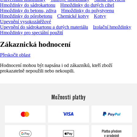
Hmoždinky do sádrokartonu
Hmoždinky do dutých cihel
Hmoždinky do betonu, zdiva
Hmoždinky do polystyrenu
Hmoždinky do pórobetonu
Chemické kotvy
Kotvy
Upevnění vysokozátěžové
Upevnění do sádrokartonu a dutých materiálu
Izolační hmoždinky
Hmoždinky pro speciální použití
Zákaznická hodnocení
Přeskočit oblast
Hodnocení mohou být napsána i od zákazníků, kteří zboží
prokazatelně nepoužili nebo nekoupili.
Možnosti platby