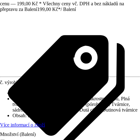
cenu — 199,00 Kč * Všechny ceny vč. DPH a bez nákladů na
přepravu za Balení
199,00 Kč
*
/
Balení
č. výrobku
10185474
Provedení
:
Univerzální hmoždinky
Oblast použití
:
Plná tvárnice s hustou mikrostrukturou, Plná
tvárnice s pórovitou mikrostrukturou (pórobeton), Tvárnice,
sádrokarton, sádrovláknité desky, Dutá cihla, Dutinová tvárnice
Obsah
:
20 Kus
Více informací o zboží
Množství (Balení)