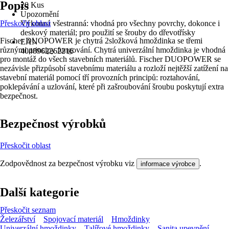
Popis
20 Kus
Upozornění
Přeskočit oblast
Výkonná všestranná: vhodná pro všechny povrchy, dokonce i
deskový materiál; pro použití se šrouby do dřevotřísky
Fischer DUOPOWER je chytrá 2složková hmoždinka se třemi
EAN
různými principy fungování. Chytrá univerzální hmoždinka je vhodná
4048962262216
pro montáž do všech stavebních materiálů. Fischer DUOPOWER se
nezávisle přizpůsobí stavebnímu materiálu a rozloží nejtěžší zatížení na
stavební materiál pomocí tří provozních principů: roztahování,
poklepávání a uzlování, které při zašroubování šroubu poskytují extra
bezpečnost.
Bezpečnost výrobků
Přeskočit oblast
Zodpovědnost za bezpečnost výrobku viz
.
informace výrobce
Další kategorie
Přeskočit seznam
Železářství
Spojovací materiál
Hmoždinky
Univerzální hmoždinky
Talířové hmoždinky
Sanita upevnění