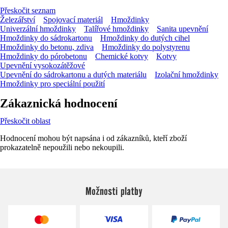
Přeskočit seznam
Železářství
Spojovací materiál
Hmoždinky
Univerzální hmoždinky
Talířové hmoždinky
Sanita upevnění
Hmoždinky do sádrokartonu
Hmoždinky do dutých cihel
Hmoždinky do betonu, zdiva
Hmoždinky do polystyrenu
Hmoždinky do pórobetonu
Chemické kotvy
Kotvy
Upevnění vysokozátěžové
Upevnění do sádrokartonu a dutých materiálu
Izolační hmoždinky
Hmoždinky pro speciální použití
Zákaznická hodnocení
Přeskočit oblast
Hodnocení mohou být napsána i od zákazníků, kteří zboží
prokazatelně nepoužili nebo nekoupili.
Možnosti platby