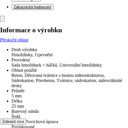
Zákaznická hodnocení
Informace o výrobku
Přeskočit oblast
Druh výrobku
Hmoždinky, Upevnění
Provedení
Sada hmoždinek + háčků, Univerzální hmoždinky
Oblast použití
Beton, Děrovaná tvárnice s hustou mikrostrukturou,
Sádrokarton, Pórobeton, Tvárnice, sádrokarton, sádrovláknité
desky
Průměr
5 mm
Délka
25 mm
Barevný odstín
Šedá
Povrch/Povrchová úprava
Zobrazit více
Pozinkované