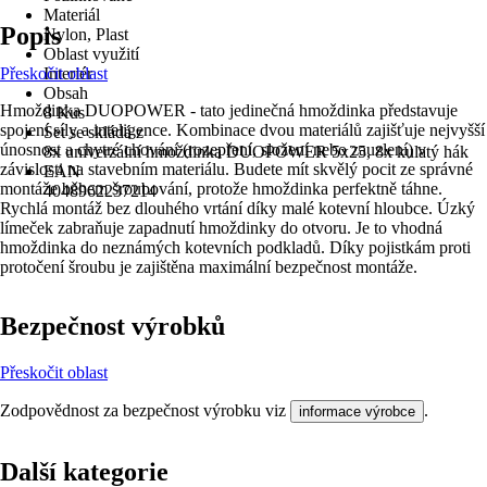
Materiál
Popis
Nylon, Plast
Oblast využití
Přeskočit oblast
Interiér
Obsah
Hmoždinka DUOPOWER - tato jedinečná hmoždinka představuje
8 Kus
spojení síly a inteligence. Kombinace dvou materiálů zajišťuje nejvyšší
Set se skládá z
únosnost a chytré chování (rozepření, složení nebo zauzlení) v
8x univerzální hmoždinka DUOPOWER 5x25, 8x kulatý hák
závislosti na stavebním materiálu. Budete mít skvělý pocit ze správné
EAN
montáže během šroubování, protože hmoždinka perfektně táhne.
4048962237214
Rychlá montáž bez dlouhého vrtání díky malé kotevní hloubce. Úzký
límeček zabraňuje zapadnutí hmoždinky do otvoru. Je to vhodná
hmoždinka do neznámých kotevních podkladů. Díky pojistkám proti
protočení šroubu je zajištěna maximální bezpečnost montáže.
Bezpečnost výrobků
Přeskočit oblast
Zodpovědnost za bezpečnost výrobku viz
.
informace výrobce
Další kategorie