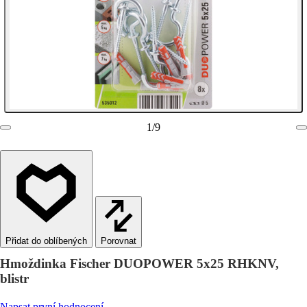
1
/
9
Porovnat
Hmoždinka Fischer DUOPOWER 5x25 RHKNV,
blistr
Napsat první hodnocení