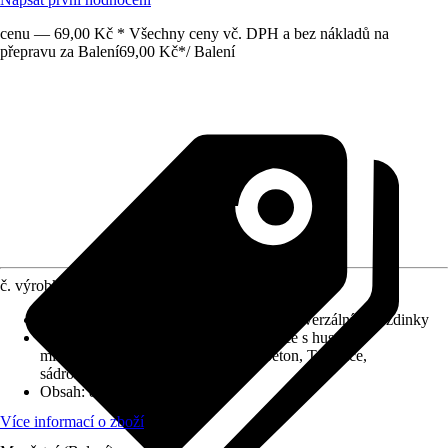
cenu — 69,00 Kč * Všechny ceny vč. DPH a bez nákladů na
přepravu za Balení
69,00 Kč
*
/
Balení
č. výrobku
6422558
Provedení
:
Sada hmoždinek + háčků, Univerzální hmoždinky
Oblast použití
:
Beton, Děrovaná tvárnice s hustou
mikrostrukturou, Sádrokarton, Pórobeton, Tvárnice,
sádrokarton, sádrovláknité desky
Obsah
:
8 Kus
Více informací o zboží