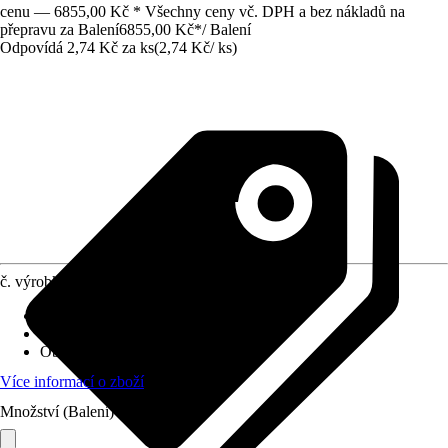
cenu — 6855,00 Kč * Všechny ceny vč. DPH a bez nákladů na
přepravu za Balení
6855,00 Kč
*
/
Balení
Odpovídá 2,74 Kč za ks
(
2,74 Kč
/
ks
)
č. výrobku
10672795
Provedení
:
Hřebíkové hmoždinky
Oblast použití
:
Beton
Obsah
:
2 500 Kus
Více informací o zboží
Množství (Balení)