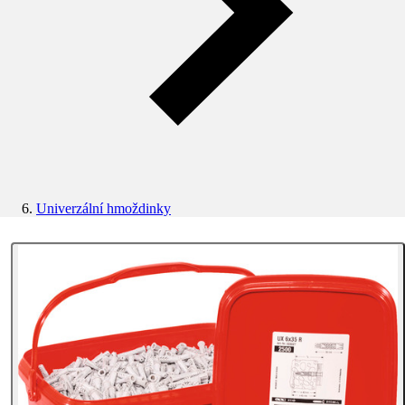
Univerzální hmoždinky