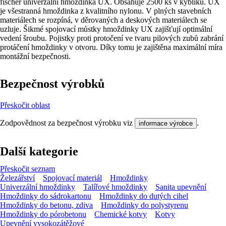
fischer univerzální hmoždinka UX. Obsahuje 2500 ks v kyblíku. UX
je všestranná hmoždinka z kvalitního nylonu. V plných stavebních
materiálech se rozpíná, v děrovaných a deskových materiálech se
uzluje. Šikmé spojovací můstky hmoždinky UX zajišťují optimální
vedení šroubu. Pojistky proti protočení ve tvaru pilových zubů zabrání
protáčení hmoždinky v otvoru. Díky tomu je zajištěna maximální míra
montážní bezpečnosti.
Bezpečnost výrobků
Přeskočit oblast
Zodpovědnost za bezpečnost výrobku viz
.
informace výrobce
Další kategorie
Přeskočit seznam
Železářství
Spojovací materiál
Hmoždinky
Univerzální hmoždinky
Talířové hmoždinky
Sanita upevnění
Hmoždinky do sádrokartonu
Hmoždinky do dutých cihel
Hmoždinky do betonu, zdiva
Hmoždinky do polystyrenu
Hmoždinky do pórobetonu
Chemické kotvy
Kotvy
Upevnění vysokozátěžové