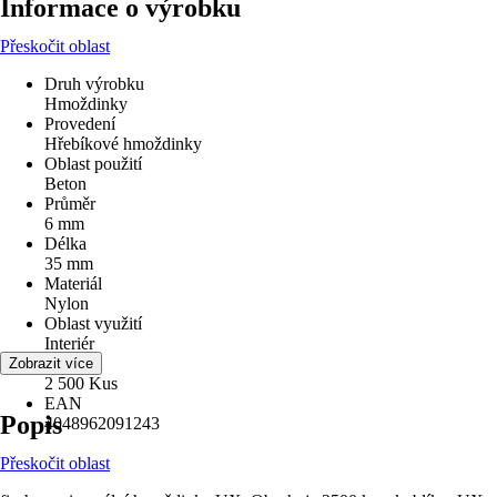
Informace o výrobku
Přeskočit oblast
Druh výrobku
Hmoždinky
Provedení
Hřebíkové hmoždinky
Oblast použití
Beton
Průměr
6 mm
Délka
35 mm
Materiál
Nylon
Oblast využití
Interiér
Obsah
Zobrazit více
2 500 Kus
EAN
Popis
4048962091243
Přeskočit oblast