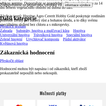
vlhkou zeminu. Doporučuje se pravidelné přihnojování jednou za 14
Zodpovědnost za bezpečnost výrobku viz
.
informace výrobce
dní během vegetačního období od dubna do září.
Závěr je jasný: Hnojivo Agro Cererit Hobby Gold poskytuje rostlinám
Další kategorie
potřebné živiny pro zdravý růst a bohatou úrodu, a to díky svému
speciálnímu složení bez chloru a s mikroprvky.
Přeskočit seznam
Zahrada
Substráty, hnojiva a mulčovací kůra
Hnojiva
Univerzální hnojiva
Trávníková hnojiva
Speciální hnojiva
Zelené hnojení
Urychlovač kompostu
Půdní aktivátor
Květinová hnojiva
Zákaznická hodnocení
Přeskočit oblast
Hodnocení mohou být napsána i od zákazníků, kteří zboží
prokazatelně nepoužili nebo nekoupili.
Možnosti platby