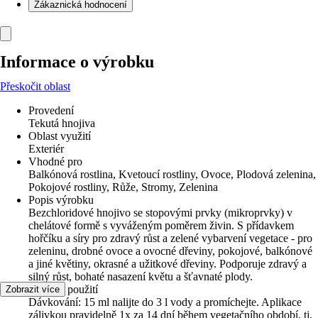
Zákaznická hodnocení
Informace o výrobku
Přeskočit oblast
Provedení
Tekutá hnojiva
Oblast využití
Exteriér
Vhodné pro
Balkónová rostlina, Kvetoucí rostliny, Ovoce, Plodová zelenina,
Pokojové rostliny, Růže, Stromy, Zelenina
Popis výrobku
Bezchloridové hnojivo se stopovými prvky (mikroprvky) v
chelátové formě s vyváženým poměrem živin. S přídavkem
hořčíku a síry pro zdravý růst a zelené vybarvení vegetace - pro
zeleninu, drobné ovoce a ovocné dřeviny, pokojové, balkónové
a jiné květiny, okrasné a užitkové dřeviny. Podporuje zdravý a
silný růst, bohaté nasazení květu a šťavnaté plody.
návod k použití
Zobrazit více
Dávkování: 15 ml nalijte do 3 l vody a promíchejte. Aplikace
zálivkou pravidelně 1x za 14 dní během vegetačního období, tj.