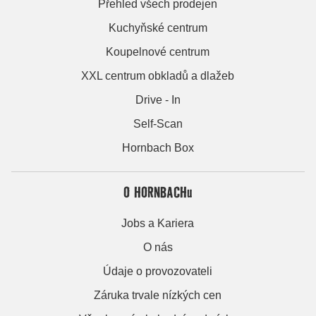
Přehled všech prodejen
Kuchyňské centrum
Koupelnové centrum
XXL centrum obkladů a dlažeb
Drive - In
Self-Scan
Hornbach Box
O HORNBACHu
Jobs a Kariera
O nás
Údaje o provozovateli
Záruka trvale nízkých cen