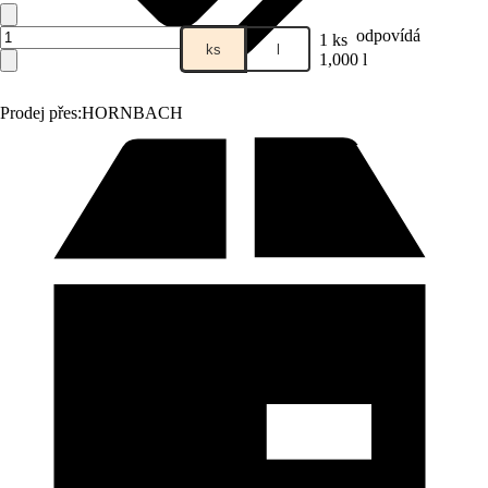
odpovídá
1 ks
ks
l
1,000 l
Prodej přes:
HORNBACH