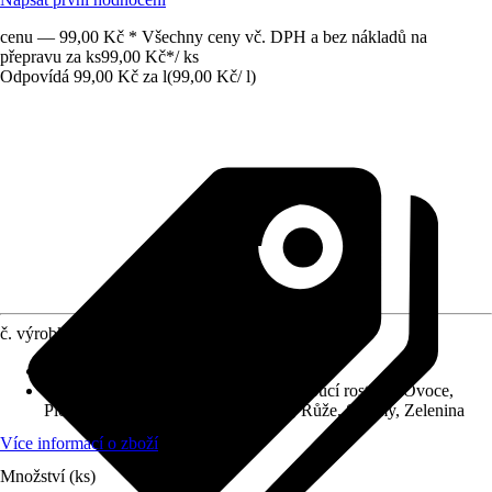
cenu — 99,00 Kč * Všechny ceny vč. DPH a bez nákladů na
přepravu za ks
99,00 Kč
*
/
ks
Odpovídá 99,00 Kč za l
(
99,00 Kč
/
l
)
č. výrobku
12034366
Provedení
:
Tekutá hnojiva
Vhodné pro
:
Balkónová rostlina, Kvetoucí rostliny, Ovoce,
Plodová zelenina, Pokojové rostliny, Růže, Stromy, Zelenina
Více informací o zboží
Množství (ks)