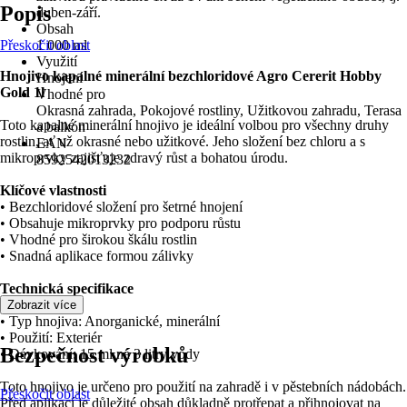
Popis
duben-září.
Obsah
Přeskočit oblast
1 000 ml
Využití
Hnojivo kapalné minerální bezchloridové Agro Cererit Hobby
Hnojení
Gold 1l
Vhodné pro
Okrasná zahrada, Pokojové rostliny, Užitkovou zahradu, Terasa
Toto kapalné minerální hnojivo je ideální volbou pro všechny druhy
a balkón
rostlin, ať už okrasné nebo užitkové. Jeho složení bez chloru a s
EAN
mikroprvky zajišťuje zdravý růst a bohatou úrodu.
8592542013232
Klíčové vlastnosti
• Bezchloridové složení pro šetrné hnojení
• Obsahuje mikroprvky pro podporu růstu
• Vhodné pro širokou škálu rostlin
• Snadná aplikace formou zálivky
Technická specifikace
• Objem: 1 litr
Zobrazit více
• Typ hnojiva: Anorganické, minerální
• Použití: Exteriér
Bezpečnost výrobků
• Dávkování: 15 ml na 3 litry vody
Toto hnojivo je určeno pro použití na zahradě i v pěstebních nádobách.
Přeskočit oblast
Před aplikací je důležité obsah důkladně protřepat a přihnojovat na