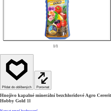
1
/
1
Porovnat
Hnojivo kapalné minerální bezchloridové Agro Cererit
Hobby Gold 1l
Napsat první hodnocení