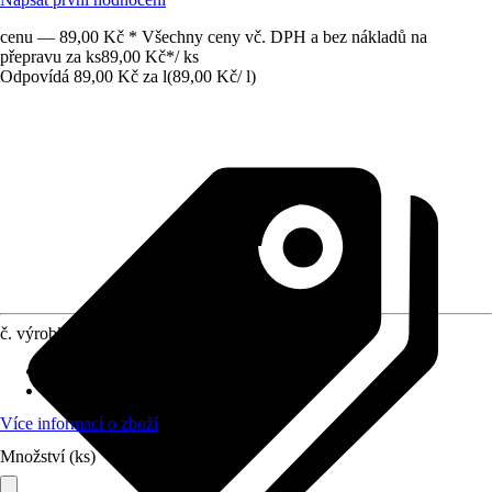
cenu — 89,00 Kč * Všechny ceny vč. DPH a bez nákladů na
přepravu za ks
89,00 Kč
*
/
ks
Odpovídá 89,00 Kč za l
(
89,00 Kč
/
l
)
č. výrobku
12034370
Provedení
:
Kapalina
Vhodné pro
:
Univerzálně použitelné
Více informací o zboží
Množství (ks)