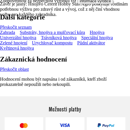
Zodpovědnost za bezpečnost výrobku viz
.
informace výrobce
Závěr je jasný: Hnojivo Cererit Hobby Start Agro poskytuje rostlinám
potřebnou výživu pro zdravý růst a vývoj, což z něj činí vhodnou
volbu pro každého zahradníka.
Další kategorie
Přeskočit seznam
Zahrada
Substráty, hnojiva a mulčovací kůra
Hnojiva
Univerzální hnojiva
Trávníková hnojiva
Speciální hnojiva
Zelené hnojení
Urychlovač kompostu
Půdní aktivátor
Květinová hnojiva
Zákaznická hodnocení
Přeskočit oblast
Hodnocení mohou být napsána i od zákazníků, kteří zboží
prokazatelně nepoužili nebo nekoupili.
Možnosti platby