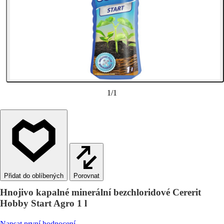
1
/
1
Porovnat
Hnojivo kapalné minerální bezchloridové Cererit
Hobby Start Agro 1 l
Napsat první hodnocení