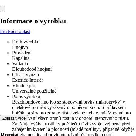
Informace o výrobku
Přeskočit oblast
Druh výrobku
Hnojivo
Provedení
Kapalina
Varianta
Dlouhodobé hnojení
Oblast využití
Exteriér, Interiér
Vhodné pro
Univerzálně použitelné
Popis výrobku
Bezchloridové hnojivo se stopovými prvky (mikroprvky) v
chelátové formě s vyváženým poměrem živin. S přídavkem
hořčíku a síry pro zdravý růst a zelené vybarvení. Vhodné pro
přihnojování všech druhů rostlin v období intenzivního růstu.
Zobrazit více
Zajišťuje výživu rostlin v počáteční fázi vývoje, zejména před
zahájením kvetení a plodnosti (mladé rostliny), případně když je
Popis
potřeba posílit a obnovit intenzivní růst rostlin a plod