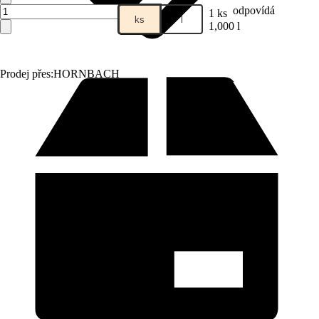
odpovídá
1 ks
ks
l
1,000 l
Prodej přes:
HORNBACH