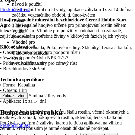
návod k použití
Přeskočit oblast
Dávkování:15ml do 2l vody, aplikace zálivkou 1x za 14 dní na
začátku vegetačního období, tj. únor-květen
Hnojivo kapalné minerální bezchloridové Cererit Hobby Start
Obsah
Agro 1 l
je kapalné hnojivo určené pro přihnojování rostlin během
1 000 ml
intenzivního růstu. Vhodné pro použití v nádobách i na zahradě,
Využití
zajišťuje rostlinám potřebné živiny v klíčových fázích jejich vývoje.
Hnojení
Vhodné pro
Klíčové vlastnosti
Okrasná zahrada, Pokojové rostliny, Skleníky, Terasa a balkón,
• Obsahuje mikroprvky pro podporu růstu
Užitkovou zahradu
• Vyvážený poměr živin NPK 7-2-3
EAN
• Přídavek hořčíku a síry pro zdravý růst
8592542013478
• Bezchloridové složení
Technická specifikace
• Forma: Kapalina
• Objem: 1 litr
• Dávkování: 15 ml na 2 litry vody
Zobrazit více
• Aplikace: 1x za 14 dní
Bezpečnost výrobků
Toto hnojivo je ideální pro širokou škálu rostlin, včetně okrasných a
užitkových zahrad, pokojových rostlin, skleníků, teras a balkonů.
Používá se ve formě zálivky, kterou je třeba aplikovat na vlhkou
Přeskočit oblast
zeminu. Před použitím je nutné obsah důkladně protřepat.