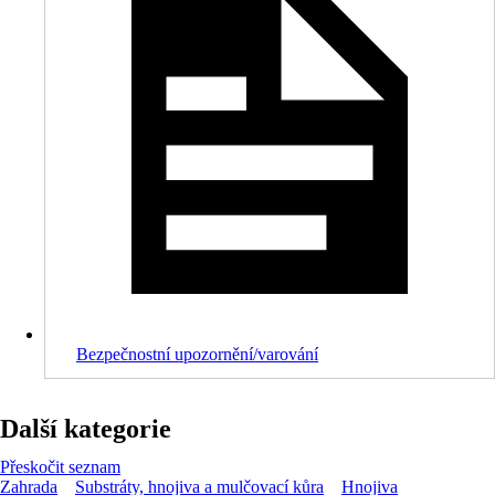
Bezpečnostní upozornění/varování
Další kategorie
Přeskočit seznam
Zahrada
Substráty, hnojiva a mulčovací kůra
Hnojiva