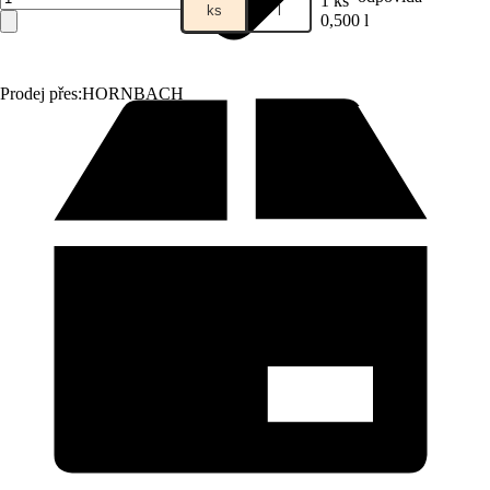
1 ks
ks
l
0,500 l
Prodej přes:
HORNBACH