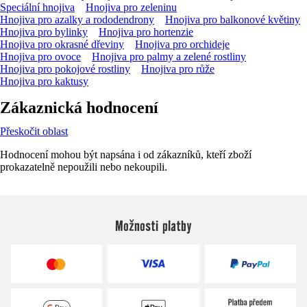
Speciální hnojiva
Hnojiva pro zeleninu
Hnojiva pro azalky a rododendrony
Hnojiva pro balkonové květiny
Hnojiva pro bylinky
Hnojiva pro hortenzie
Hnojiva pro okrasné dřeviny
Hnojiva pro orchideje
Hnojiva pro ovoce
Hnojiva pro palmy a zelené rostliny
Hnojiva pro pokojové rostliny
Hnojiva pro růže
Hnojiva pro kaktusy
Zákaznická hodnocení
Přeskočit oblast
Hodnocení mohou být napsána i od zákazníků, kteří zboží
prokazatelně nepoužili nebo nekoupili.
Možnosti platby