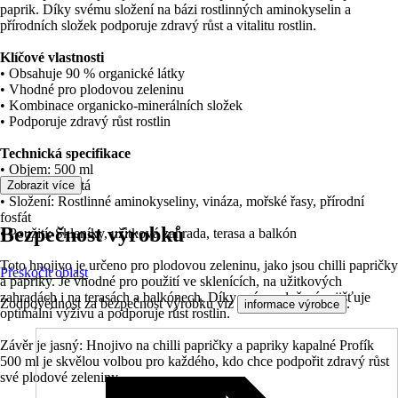
paprik. Díky svému složení na bázi rostlinných aminokyselin a
přírodních složek podporuje zdravý růst a vitalitu rostlin.
Klíčové vlastnosti
• Obsahuje 90 % organické látky
• Vhodné pro plodovou zeleninu
• Kombinace organicko-minerálních složek
• Podporuje zdravý růst rostlin
Technická specifikace
• Objem: 500 ml
• Forma: Tekutá
Zobrazit více
• Složení: Rostlinné aminokyseliny, vináza, mořské řasy, přírodní
fosfát
Bezpečnost výrobků
• Použití: Skleníky, užitková zahrada, terasa a balkón
Toto hnojivo je určeno pro plodovou zeleninu, jako jsou chilli papričky
Přeskočit oblast
a papriky. Je vhodné pro použití ve sklenících, na užitkových
zahradách i na terasách a balkónech. Díky svému složení zajišťuje
Zodpovědnost za bezpečnost výrobku viz
.
informace výrobce
optimální výživu a podporuje růst rostlin.
Závěr je jasný: Hnojivo na chilli papričky a papriky kapalné Profík
500 ml je skvělou volbou pro každého, kdo chce podpořit zdravý růst
své plodové zeleniny.