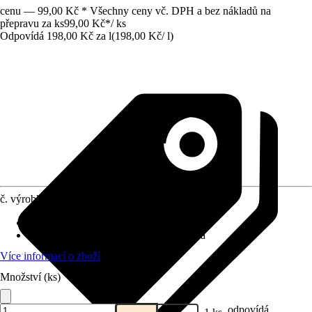
cenu — 99,00 Kč * Všechny ceny vč. DPH a bez nákladů na
přepravu za ks
99,00 Kč
*
/
ks
Odpovídá 198,00 Kč za l
(
198,00 Kč
/
l
)
č. výrobku
12104208
Provedení
:
Tekutá hnojiva
Vhodné pro
:
Plodová zelenina, Zelenina
Více informací o zboží
Množství (ks)
odpovídá