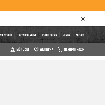
vat zásilku
Porovnání zboží
PROFI servis
Služby
Kariéra
MŮJ ÚČET
OBLÍBENÉ
NÁKUPNÍ KOŠÍK