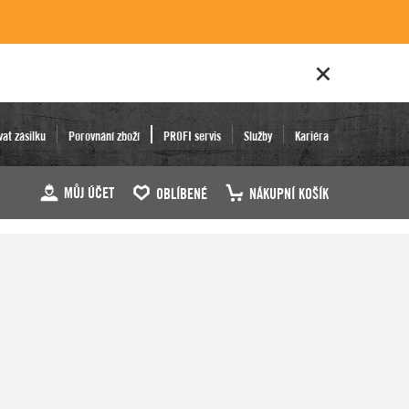
vat zásilku
Porovnání zboží
PROFI servis
Služby
Kariéra
MŮJ ÚČET
OBLÍBENÉ
NÁKUPNÍ KOŠÍK