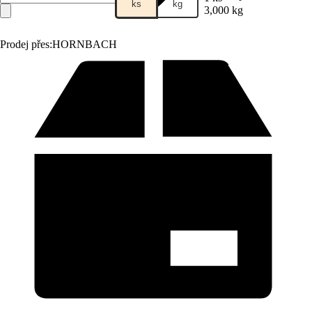
ks
kg
3,000 kg
Prodej přes:
HORNBACH