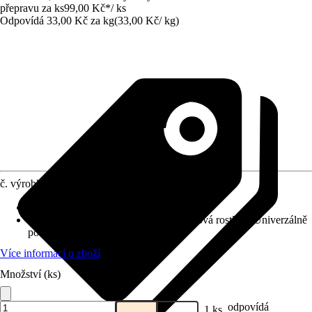
přepravu za ks
99,00 Kč
*
/
ks
Odpovídá 33,00 Kč za kg
(
33,00 Kč
/
kg
)
č. výrobku
8454218
Provedení
:
Granulát
Vhodné pro
:
Ovoce, Zelenina, Balkónová rostlina, Univerzálně
použitelné
Více informací o zboží
Množství (ks)
odpovídá
1 ks