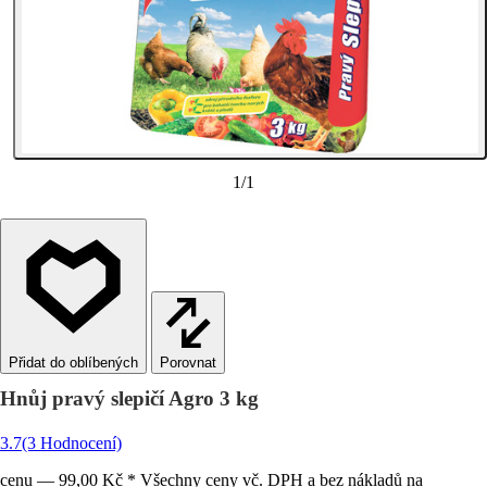
1
/
1
Porovnat
Hnůj pravý slepičí Agro 3 kg
3.7
(3 Hodnocení)
cenu — 99,00 Kč * Všechny ceny vč. DPH a bez nákladů na