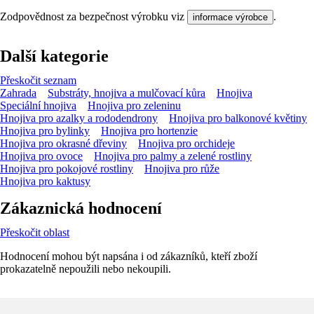
Zodpovědnost za bezpečnost výrobku viz
.
informace výrobce
Další kategorie
Přeskočit seznam
Zahrada
Substráty, hnojiva a mulčovací kůra
Hnojiva
Speciální hnojiva
Hnojiva pro zeleninu
Hnojiva pro azalky a rododendrony
Hnojiva pro balkonové květiny
Hnojiva pro bylinky
Hnojiva pro hortenzie
Hnojiva pro okrasné dřeviny
Hnojiva pro orchideje
Hnojiva pro ovoce
Hnojiva pro palmy a zelené rostliny
Hnojiva pro pokojové rostliny
Hnojiva pro růže
Hnojiva pro kaktusy
Zákaznická hodnocení
Přeskočit oblast
Hodnocení mohou být napsána i od zákazníků, kteří zboží
prokazatelně nepoužili nebo nekoupili.